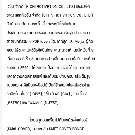
เวชั่น จำกัด (A CHI ACTIVATION CO., LTD.) และบริษัท
ชาณ แอคทิเวชั่น จำกัด (CHAN ACTIVATION CO., LTD.)
จับมือร่วมกับ K-Joy โปรโมเตอร์หน้าใหม่แต่มาก
ประสบการณ์ จากการร่วมมือกันระหว่าง Joylada แอพฯ นิ
ยายแชทที่รวม K-POP lovers ไว้มากที่สุด และ Me.jai ผู้จัด
คอนเสิร์ตและเฟสติวัลศิลปินไทยและนานาชาติ เนรมิตพื้นที่ ยู
เนี่ยน ฮอลล์ ชั้น 6 ศูนย์การค้ายูเนี่ยนมอลล์ เมื่อวันเสาร์ที่ 14
ธันวาคม 2562 ให้เหล่าเค-ป็อป เลิฟเวอร์ ได้ร่วมกิจกรรม
แสดงความคิดสร้างสรรค์ และเต็มอิ่มไปกับคอนเสิร์ตเต็มรูป
แบบของ 4 ศิลปินเค-ป็อปผู้เป็นที่รักของแฟนคลับชาวไทย
"เจบีเจไนน์ไฟว์" (JBJ95), “ซีไอเอ็กซ์” (CIX) , “อาสโทร”
(ASTRO) และ “นิวอีสต์” (NU'EST)​
โดยสนุกอุ่นเครื่องไปกับเคเม็ต-โคฟเวอร์
(KMet-COVER) การแข่งขัน KMET COVER DANCE