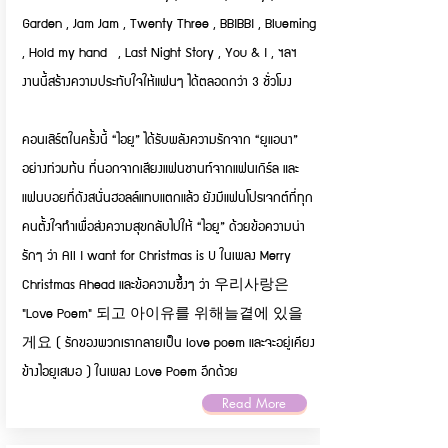
Garden , Jam Jam , Twenty Three , BBIBBI , Blueming
, Hold my hand , Last Night Story , You & I , ฯลฯ
งานนี้สร้างความประทับใจให้แฟนๆ ได้ตลอดกว่า 3 ชั่วโมง
คอนเสิร์ตในครั้งนี้ “ไอยู” ได้รับพลังความรักจาก “ยูแอนา”
อย่างท่วมท้น ที่นอกจากเสียงแฟนชานท์จากแฟนเกิร์ล และ
แฟนบอยที่ดังสนั่นฮอลล์แทบแตกแล้ว ยังมีแฟนโปรเจกต์ที่ทุก
คนตั้งใจทำเพื่อส่งความสุขกลับไปให้ “ไอยู” ด้วยข้อความน่า
รักๆ ว่า All I want for Christmas is U ในเพลง Merry
Christmas Ahead และข้อความซึ้งๆ ว่า 우리사랑은
"Love Poem" 되고 아이유를 위해늘곁에 있을
게요 ( รักของพวกเรากลายเป็น love poem และจะอยู่เคียง
ข้างไอยูเสมอ ) ในเพลง Love Poem อีกด้วย
Read More