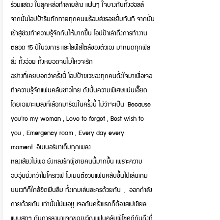
ร่วมแสดง ในลุคหล่อทำลายล้าง แฟนๆ ใจบางกันทั้งฮอลล์
จากนั้นโอปป้ารีบทักทายทุกคนพร้อมส่งรอยยิ้มทันที จากนั้น
เข้าสู่ช่วงทำความรู้จักกันให้มากขึ้น โอปป้าเล่าถึงการทำงาน
ตลอด 15 ปีในวงการ และไลฟ์สไตล์ของตัวเอง มาหมดทุกฟิล
ลิ่ง ทั้งอ่อย ทั้งหยอดจนไม่ไหวจะรัก
อย่างที่เคยบอกว่าครั้งนี้ โอปป้าชเวของทุกคนตั้งใจมาเพื่อเจอ
ทำความรู้จักแฟนคลับชาวไทย ดังนั้นความพิเศษแน่นเอี๊ยด
โดยเฉพาะเพลงที่เลือกมาร้องในครั้งนี้ ไม่ว่าจะเป็น Because
you’re my woman , Love to forget , Best wish to
you , Emergency room , Every day every
moment อินเนอร์มาเต็มทุกเพลง
หลงเสียงไม่พอ ยังหลงรักผู้ชายคนนี้มากขึ้น เพราะความ
อบอุ่นยิ่งกว่าไมโครเวฟ โมเมนต์ชวนแฟนคลับขึ้นไปเล่นเกม
บนเวทีก็ใกล้ชิดฟินลืม ทั้งเกมเล่นละครด้วยกัน , ออกกำลัง
กายด้วยกัน เท่านั้นไม่พอ!! เจอกันครั้งแรกก็ต้องสเปเชียล
แบบสุดๆ กับการลงมาแจกของขวัญแฟนคลับผู้โชคดีกันถึงที่