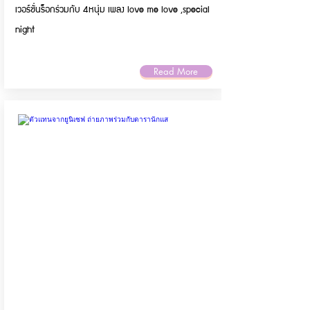
เวอร์ชั่นร็อกร่วมกับ 4หนุ่ม เพลง love me love ,special
night
Read More