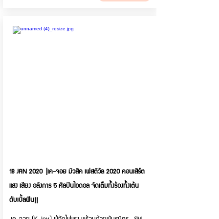
18 JAN 2020 |เค-จอย มิวสิค เฟสติวัล 2020 คอนเสิร์ต
แสง เสียง อลังการ 5 ศิลปินไอดอล จัดเต็มทั้งร้องทั้งเต้น
ดับเบิ้ลฟิน!!
เค-จอย (K-Joy) ผู้จัดไฟแรง พร้อมด้วยพันธมิตร SM