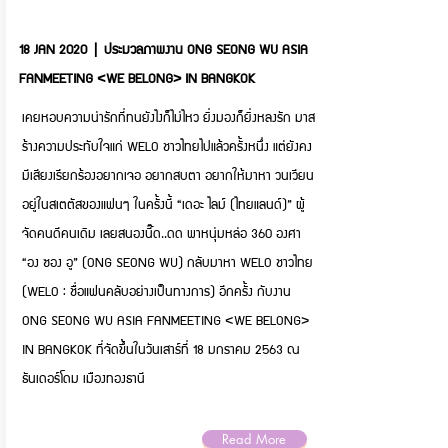
18 JAN 2020 | ประมวลภาพงาน ONG SEONG WU ASIA
FANMEETING <WE BELONG> IN BANGKOK
เคยหอบความน่ารักที่ทนยังไงก็ไม่ไหว ยิ่งมองก็ยิ่งหลงรัก มาส
ร้างความประทับใจแก่ WELO ชาวไทยไปแล้วครั้งหนึ่ง แต่ยังคง
มีเสียงเรียกร้องอยากเจอ อยากสบตา อยากให้มาหา วนเวียน
อยู่ในสเตตัสของแฟนๆ ในครั้งนี้ “เดอะ ไลม์ (ไทยแลนด์)” ผู้
จัดคนดีคนเดิม เลยสนองนี๊ด..ดด พาหนุ่มหล่อ 360 องศา
“อง ซอง อู” (ONG SEONG WU) กลับมาหา WELO ชาวไทย
(WELO : ชื่อแฟนคลับอย่างเป็นทางการ) อีกครั้ง กับงาน
ONG SEONG WU ASIA FANMEETING <WE BELONG>
IN BANGKOK ที่จัดขึ้นในวันเสาร์ที่ 18 มกราคม 2563 ณ
ธันเดอร์โดม เมืองทองธานี
Read More