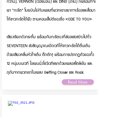
กวาน), VERNON (เวอร์นอน) และ DINO (ดิโน่) ก็พร้อมที่จะ
พา “กะรัต” โบยบินไปกับเพลงที่พวกเขาอยากจะร้องและสื่อมา
ให้ชาวกะรัตได้ฟัง ตามคอนเส็ปต์ของชื่อ <ODE TO YOU>
เสียงเรียกดังกระหึ่ม พร้อมกับกะรัตบงที่ส่องแสงสว่างไปทั่ว
SEVENTEEN ส่งสัญญาณเปิดเวทีให้ชาวกะรัตได้ตื่นเต้น
ด้วยเสียงคลื่นหัวใจเต้น ตึกตัก! พร้อมการปรากฏตัวของทั้ง
12 หนุ่มบนเวที โอเพนนิ่งโชว์เวทีแรกด้วยเพลงสไตล์เข้ม และ
ดุดันจากพวกเขาในเพลง Getting Closer และ Rock
Read More