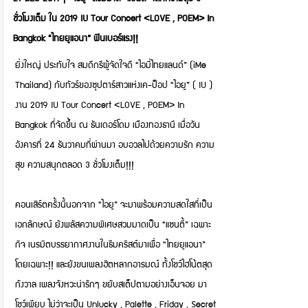
ชั่วโมงเต็ม ใน 2019 IU Tour Concert <LOVE , POEM> In
Bangkok “ไทยยูแอนา” ฟินเบอร์แรง!!
ยิ่งใหญ่ ประทับใจ สมดีกรีผู้จัดใจดี “ไอมี่ไทยแลนด์” (iMe
Thailand) กับทัวร์ของซุปตาร์สาวแห่งเค-ป็อป “ไอยู” ( IU )
งาน 2019 IU Tour Concert <LOVE , POEM> In
Bangkok ที่จัดขึ้น ณ ธันเดอร์โดม เมืองทองธานี เมื่อวัน
อังคารที่ 24 ธันวาคมที่ผ่านมา อบอวลไปด้วยความรัก ความ
สุข ความสนุกตลอด 3 ชั่วโมงเต็ม!!!
คอนเสิร์ตครั้งนี้นอกจาก “ไอยู” จะมาพร้อมความสดใสที่เป็น
เอกลักษณ์ ยังพลัสความพิเศษสวมมาดเป็น “แซนตี้” เฉพาะ
กิจ เนรมิตบรรยากาศงานในธีมคริสต์มาเพื่อ “ไทยยูแอนา”
โดยเฉพาะ!! และยังขนเพลงฮิตหลากอารมณ์ ทั้งโชว์ไฮโน้ตสุด
กังวาล เพลงจังหวะน่ารักๆ ขยับสเต็ปตามอย่างเอ็นจอย มา
โชว์เพียบ ไม่ว่าจะเป็น Unlucky , Palette , Friday , Secret