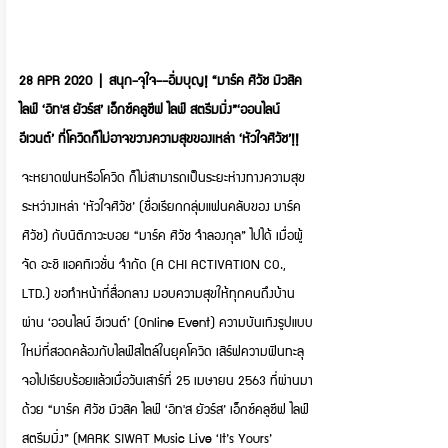
28 APR 2020 | สนุก​-จุใจ-​-อิ่มบุญ! “มาร์ค ศิวัช มิวสิค
ไลฟ์ ‘อิท'ส ยัวร์ส’ เอ็กซ์คลูซีฟ ไลฟ์ สตรีมมิ่ง”‘ออนไลน์
อีเวนต์’ ที่โควิดก็ไม่อาจขวางความสุขของเหล่า ‘หัวใจศิวัช’!!
จะหยาดฝนหรือโควิด​ ก็ไม่สามารถเป็นระยะห่างทางความสุข
ระหว่าง​เหล่า ‘หัวใจศิวัช’ (ชื่อเรียกกลุ่มแฟนคลับของ มาร์ค
ศิวัช) กับนิติภาวะบอย​ “มาร์ค ศิวัช จำลองกุล” ไปได้​ เมื่อผู้
จัด อะชิ แอคทิเวชั่น จำกัด (A CHI ACTIVATION CO.,
LTD.) ขอทำหน้าที่สื่อกลาง​ มอบความสุขให้ทุกคนถึงบ้าน
ผ่าน ‘ออนไลน์ อีเวนต์’ (Online Event) ความบันเทิงรูปแบบ
ใหม่ที่สอดคล้องกับไลฟ์สไตล์ในยุคโควิด เสิร์ฟความฟินทะลุ
จอไปเรียบร้อยแล้วเมื่อวันเสาร์ที่ 25 เมษายน 2563​ ที่ผ่านมา
ด้วย​ “มาร์ค ศิวัช มิวสิค ไลฟ์ ‘อิท'ส ยัวร์ส’ เอ็กซ์คลูซีฟ ไลฟ์
สตรีมมิ่ง” (MARK SIWAT Music Live ‘It’s Yours’