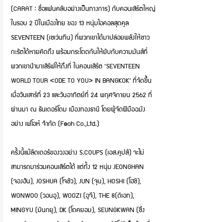
(CARAT : ชื่อแฟนคลับอย่างเป็นทางการ) กับคอนเสิร์ตใหญ่
ในรอบ 2 ปีในเมืองไทย ของ 13 หนุ่มไอคอลสุดคูล
SEVENTEEN (เซเว่นทีน) ที่พวกเขาได้มาปล่อยพลังให้ชาว
กะรัตได้หายคิดถึง พร้อมกระโดดกันให้ยับกับความมันส์ที่
พวกเขานำมาเสิร์ฟให้ถึงที่ ในคอนเสิร์ต ‘SEVENTEEN
WORLD TOUR <ODE TO YOU> IN BANGKOK’ ที่จัดขึ้น
เมื่อวันเสาร์ที่ 23 และวันอาทิตย์ที่ 24 พฤศจิกายน 2562 ที่
ผ่านมา ณ ธันเดอร์โดม เมืองทองธานี โดยผู้จัดฝีมือฉมัง
อย่าง เฟโอห์ จำกัด (Feoh Co.,Ltd.)
ครั้งนี้แม้ลีดเดอร์ของวงอย่าง S.COUPS (เอส.คูปส์) จะไม่
สามารถมาร่วมคอนเสิร์ตได้ แต่ทั้ง 12 หนุ่ม JEONGHAN
(จองฮัน), JOSHUA (โจชัว), JUN (จุน), HOSHI (โฮชิ),
WONWOO (วอนอู), WOOZI (อูจี), THE 8(ดิเอท),
MINGYU (มินกยู), DK (โดคยอม), SEUNGKWAN (ซึง