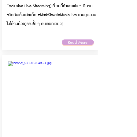
Exclusive Live Streaming) ที่งานนี้ทำเอาแฟน​ ๆ​ ฟินจน
หวีดกันเต็มแฮชแท็ก​ #MarkSiwatxMusicLive​ แถมมูฟออน
ไม่ได้​จนต้องดูรีรันซ้ำ​ ๆ​ กันเลยทีเดียว!
Read More