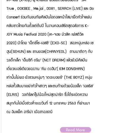
True , OOKBEE , Me.jai , DO81 , SEARCH (LIVE) และ Do
Concert ร่วมกันขนทัพศิลปินไอดอลหน้าใสมายึดหัวใจแฟน
คลับชาวไทยกันตั้งแต่ต้นปี ในงานคอนเสิร์ตสุดอลังการ K-
JOY Music Festival 2020 (เค-จอย มิวสิค เฟสติวัล
2020) นำโดย ‘เอ็กซ์โซ-เอสซี’ (EXO-SC) สองหนุ่มหล่อ เซ
ฮุน(SEHUN) และ ชานยอล(CHANYEOL) ตามมาติดๆ กับ
วงเด็กเล็ก ‘เอ็นซีที ดรีม’ (NCT DREAM) แล้วยังมีศิลปิน
เดี่ยวเบอร์เดียวของงาน ‘คิม ดงฮัน’( KIM DONGHAN)
เท่านั้นไม่พอ ยังชวนหนุ่มๆ ‘เดอะบอยซ์’ (THE BOYZ) หนุ่ม
หล่อทั้งสิบมาเขย่าหัวใจสาวๆ และตบท้ายด้วยน้องเล็ก ‘เอลริส’
(ELRIS) วงเกิร์ลกรุ๊ปน้องใหม่สุดน่ารัก ซึ่งได้ระเบิดความ
สนุกกันไปเมื่อช่วงค่ำของวันที่ 12 มกราคม 2563 ที่ผ่านมา
ณ อิมแพ็ค อารีน่า เมืองทองธานี
Read More