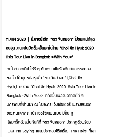
11 JAN 2020 | ยิ่งเจอยิ่งรัก “ชเว จินฮยอก” โปรยเสน่ห์สุด
อบอุ่น งานแฟนมีตติ้งครั้งแรกในไทย "Choi Jin Hyuk 2020
Asia Tour Live in Bangkok <With You>"
กดไลก์ กดเลิฟ ให้รัวๆ กับความฟินจัดเต็มสมการรอคอย
ของโอปป้าสุดหล่อหุ่นล่ำ “ชเว จินฮยอก” (Choi Jin
Hyuk) กับงาน “Choi Jin Hyuk 2020 Asia Tour Live in
Bangkok <With You> ที่จัดขึ้นเมื่อวันอาทิตย์ที่ 5
มกราคมที่ผ่านมา ณ โรงละคร เอ็มเธียเตอร์ เพราะพระเอก
ของงานแจกกระหน่ำ เซอร์วิสแฟนแบบไม่อั้น!!!
เสียงกรี๊ดดังสนั่นทันทีที่ “ชเว จินฮยอก” ปรากฏตัวพร้อม
เพลง I’m Saying เพลงประกอบซีรีส์เรื่อง The Heirs ที่เขา