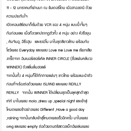
11 – 12 มกราคมที่ผ่านมา ณ ธันเดอร์โดม เมืองทองธานี ด้วย
ความประทับใจ
เปิดคอนเสิร์ตมาก็เริ่มด้วย VCR ของ 4 หนุ่ม แบบน้ำจิ้มๆ
กันก่อนเลย เมื่อถึงเวลาปรากฏตัวทั้ง 4 หนุ่ม อย่าง คังซึงยุน
, คิมจินอู, อีซึงฮุน และซงมิโน มาในชุดสีขาวล้าน พร้อมกับ
โชว์เพลง Everyday และเพลง Love me Love me เรียกเสีย
งกริ๊ดจาก อินเนอร์เซอร์เคิล INNER CIRCLE (ชื่อแฟนคลับวง
WINNER) ดังสลั่นลั่นฮอลล์
จากนั้นทั้ง 4 หนุ่มก็ได้ทักทายแฟนๆ ชาวไทย พร้อมแนะนำตัว
ก่อนที่จะร้องต่อด้วยเพลง ISLAND และเพลง REALLY
REALLY จากนั้น WINNER ได้เปลี่ยนชุดเป็นลุคสูทดำสุด
เท่ห์ มาในเพลง mola ,dress up ,special night และเข้าสู่
โหมดเพลงช้าอย่างเพลง Different ,Have a good day
,raining จากนั้นกลับเข้าสู่โหมดเพลงเร็วอีกครั้ง มาในเพลง
omg และเพลง empty ต่อด้วยดนตรีสดวงแบ็กอัพเล่นเพลง