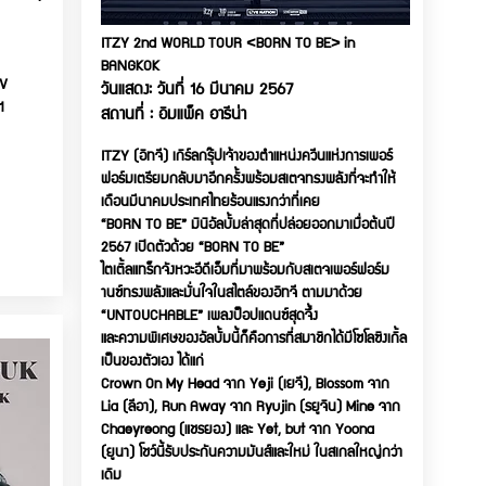
ITZY 2nd WORLD TOUR <BORN TO BE> in
BANGKOK
V
วันแสดง: วันที่ 16 มีนาคม 2567
1
สถานที่ : อิมแพ็ค อารีน่า
ITZY (อิทจี) เกิร์ลกรุ๊ปเจ้าของตำแหน่งควีนแห่งการเพอร์
ฟอร์มเตรียมกลับมาอีกครั้งพร้อมสเตจทรงพลังที่จะทำให้
เดือนมีนาคมประเทศไทยร้อนแรงกว่าที่เคย
“BORN TO BE” มินิอัลบั้มล่าสุดที่ปล่อยออกมาเมื่อต้นปี
2567 เปิดตัวด้วย “BORN TO BE”
ไตเติ้ลแทร็กจังหวะอีดีเอ็มที่มาพร้อมกับสเตจเพอร์ฟอร์ม
านซ์ทรงพลังและมั่นใจในสไตล์ของอิทจี ตามมาด้วย
“UNTOUCHABLE” เพลงป็อปแดนซ์​สุดจึ้ง
และความพิเศษของอัลบั้มนี้ก็คือการที่สมาชิกได้มีโซโลซิงเกิ้ล
เป็นของตัวเอง ได้แก่
Crown On My Head จาก Yeji (เยจี), Blossom จาก
Lia (ลีอา), Run Away จาก Ryujin (รยูจิน) Mine จาก
Chaeyreong (แชรยอง) และ Yet, but จาก Yoona
(ยูนา) โชว์นี้รับประกันความมันส์และใหม่ ในสเกลใหญ่กว่า
เดิม