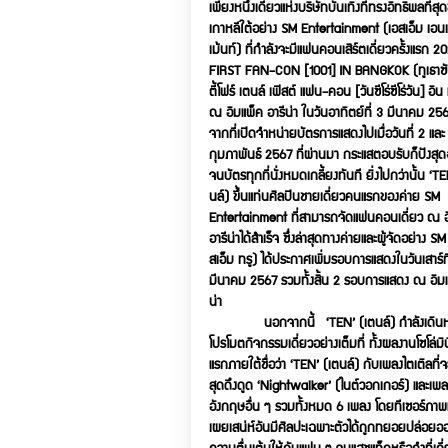
เพียงหนึ่งเดียวแห่งบริษัทบันเทิงที่ทรงอิทธิพลที่สุ
เกาหลีใต้อย่าง SM Entertainment (เอสเอ็ม เอน
เม้นท์) ที่กำลังจะมีแฟนคอนเสิร์ตเดี่ยวครั้งแรก 
FIRST FAN-CON [1001] IN BANGKOK (ทูเธาซั
ตี้โฟร์ เตนล์ เฟิสต์ แฟน-คอน [วันซีโร่ซีโร่วัน] อิ
ณ อิมแพ็ค อารีน่า ในวันอาทิตย์ที่ 3 มีนาคม 2567
จากที่เปิดจำหน่ายบัตรการแสดงไปเมื่อวันที่ 2 และ
กุมภาพันธ์ 2567 ที่ผ่านมา กระแสตอบรับก็ปังสุดฉุ
จนบัตรทุกที่นั่งหมดเกลี้ยงทันที ยิ่งไปกว่านั้น ‘T
นล์) ขึ้นแท่นศิลปินชายเดี่ยวคนแรกของค่าย SM
Entertainment ที่สามารถจัดแฟนคอนเดี่ยว ณ อ
อารีน่าได้สำเร็จ ซึ่งล่าสุดทางค่ายและผู้จัดอย่าง S
สเอ็ม ทรู) ได้ประกาศเพิ่มรอบการแสดงในวันเสาร์ที
มีนาคม 2567 รวมทั้งสิ้น 2 รอบการแสดง ณ อิมแ
น่า
นอกจากนี้ ‘TEN’ (เตนล์) กำลังเดินห
โปรโมตกิจกรรมเดี่ยวอย่างเต็มที่ ทั้งผลงานโซโล่มินิ
แรกภายใต้ชื่อว่า ‘TEN’ (เตนล์) กับเพลงไตเติลที่จะ
สุดดึงดูด ‘Nightwalker’ (ไนต์วอกเกอร์) และเพ
อังกฤษอื่น ๆ รวมทั้งหมด 6 เพลง โดยทีเซอร์ภาพแ
เผยเสน่ห์อันมีศิลปะเฉพาะตัวได้ถูกทยอยปล่อยอ
ความตื่นเต้นให้กับแฟน ๆ จนแฮชแท็กหรือคำที่เกี่