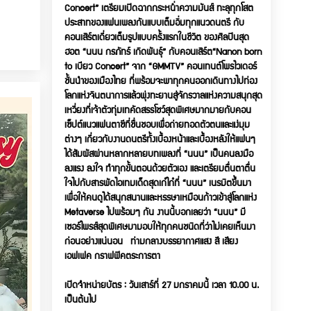
Concert” เตรียมเปิดฉากกระหน่ำความมันส์ ทะลุทุกโสต
ประสาทของแฟนเพลงกันแบบเต็มอิ่มทุกแนวดนตรี กับ
คอนเสิร์ตเดี่ยวเต็มรูปแบบครั้งแรกในชีวิต ของศิลปินสุด
ฮอต “นนน กรภัทร์ เกิดพันธุ์” กับคอนเสิร์ต“Nanon born
to เบียว Concert” จาก “GMMTV” คอนเทนต์โพรไวเดอร์
ชั้นนำของเมืองไทย ที่พร้อมจะพาทุกคนออกเดินทางไปท่อง
โลกแห่งจินตนาการแล้วพุ่งทะยานสู่จักรวาลแห่งความสนุกสุด
เหวี่ยงที่เจ้าตัวทุ่มเทคัดสรรโชว์สุดพิเศษมากมายกับคอน
เซ็ปต์แนวแฟนตาซีที่ชื่นชอบเพื่อถ่ายทอดตัวตนและแง่มุม
ต่างๆ เกี่ยวกับงานดนตรีทั้งเบื้องหน้าและเบื้องหลังให้แฟนๆ
ได้สัมผัสผ่านหลากหลายบทเพลงที่ “นนน” เป็นคนลงมือ
ลงแรง ลงใจ ทำทุกขั้นตอนด้วยตัวเอง และเตรียมตื่นตาตื่น
ใจไปกับสารพัดไอเทมเด็ดสุดเก๋ไก๋ที่ “นนน” เนรมิตขึ้นมา
เพื่อให้คนดูได้สนุกสนานและหรรษาเหมือนก้าวเข้าสู่โลกแห่ง
Metaverse ไปพร้อมๆ กัน งานนี้บอกเลยว่า “นนน” มี
เซอร์ไพรส์สุดพิเศษมามอบให้ทุกคนชนิดที่ว่าไม่เคยเห็นมา
ก่อนอย่างแน่นอน ท่ามกลางบรรยากาศแสง สี เสียง
เอฟเฟค กราฟฟิคตระการตา
เปิดจำหน่ายบัตร : วันเสาร์ที่ 27 มกราคมนี้ เวลา 10.00 น.
เป็นต้นไป