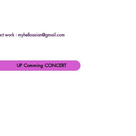
ct work :
myhelloasian@gmail.com
UP Comming CONCERT