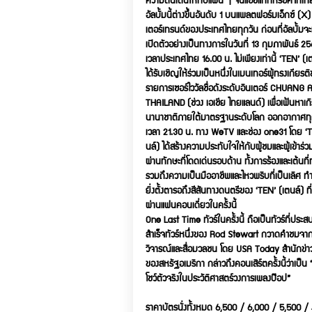
อัลบั้มนี้ต่างขึ้นอันดับ 1 บนแพลตฟอร์มเอ็กซ์ (X)
เตอร์เทรนด์ของประเทศไทยทุกวัน ก่อนที่อัลบั้ม
เปิดตัวอย่างเป็นทางการในวันที่ 13 กุมภาพันธ์ 2
เวลาประเทศไทย 16.00 น. ไม่เพียงเท่านี้ ‘TEN’ (เต
ได้รับเชิญให้ร่วมเป็นหนึ่งในเมนเทอร์ผู้ทรงเกียรต
รายการเซอร์ไววัลชื่อดังระดับอินเตอร์ CHUANG 
THAILAND (ช่วง เอเชีย ไทยแลนด์) เพื่อเฟ้นหาเกิร
นานาชาติภายใต้มาตรฐานระดับโลก ออกอากาศทุก
เวลา 21.30 น. ทาง WeTV และช่อง one31 โดย ‘T
นล์) ได้สร้างความประทับใจให้กับผู้ชมและผู้เข้าร
ผ่านทักษะที่โดดเด่นรอบด้าน ทั้งการร้องและเต้นที
รวมถึงความเป็นมืออาชีพและไหวพริบที่เป็นเลิศ ท
ยิ่งตั้งตารอถึงสีสันทางดนตรีของ ‘TEN’ (เตนล์) ที่
ผ่านแฟนคอนเดี่ยวในครั้งนี้
One Last Time ทัวร์ในครั้งนี้ ถือเป็นทัวร์ที่ประ
สำเร็จทัวร์หนึ่งของ Rod Stewart กวาดคำชมจาก
วิจารณ์และสื่อมวลชน โดย USA Today สำนักข่าวช
ของสหรัฐอเมริกา กล่าวถึงคอนเสิร์ตครั้งนี้ว่าเป็น
โชว์ตัวจริงในประวัติศาสตร์วงการเพลงป๊อป”
ราคาบัตรนั่งทั้งหมด 6,500 / 6,000 / 5,500 /