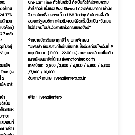
ดของ
One Last Time ทัวร์ในครั้งนี้ ถือเป็นทัวร์ที่ประสบความ
เตอร์เทน
สำเร็จทัวร์หนึ่งของ Rod Stewart กวาดคำชมจากเหล่านัก
2024 TEN
วิจารณ์และสื่อมวลชน โดย USA Today สำนักข่าวชื่อดัง
นด์ทเวน
ของสหรัฐอเมริกา กล่าวถึงคอนเสิร์ตครั้งนี้ว่าเป็น “วันแมน
น แบงค็อก)
โชว์ตัวจริงในประวัติศาสตร์วงการเพลงป๊อป”
 ซึ่งหลัง
 4
จำหน่ายบัตรวันแรกศุกร์ที่ 3 พฤศจิกายน
ดไม่อยู่
*พิเศษสำหรับสมาชิกไลฟ์เนชั่นเทโร ซื้อบัตรก่อนใครวันที่ 9
EN’ (เต
พฤศจิกายน (10.00 – 22.00 น.) อ่านรายละเอียดเพิ่มเติม
และสมัครสมาชิกได้ทาง livenationtero.co.th
ิมแพ็ค
ราคาบัตร: 2,800 /3,800 / 4,800 / 5,800 / 6,800
M True (เอ
/7,800 / 10,000
่ 2
ช่องทางจำหน่าย: livenationtero.co.th
พ็ค อารี
น้า
ผู้จัด : livenationtero
อัลบั้ม
โชว์เสน่ห์
ลงภาษา
ละคลิปที่
อกมาสร้าง
ยวข้องกับ