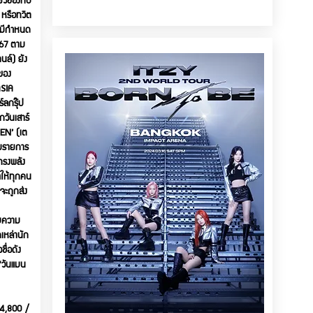
 หรือทวิต
จะมีกำหนด
567 ตาม
นล์) ยัง
ิของ
ASIA
์ลกรุ๊ป
วันเสาร์
EN’ (เต
่วมรายการ
่ทรงพลัง
ำให้ทุกคน
จะถูกส่ง
สบความ
เหล่านัก
ื่อดัง
 “วันแมน
 4,800 /