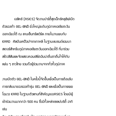
เอสิคซ์ (ASICS) จัดงานปาร์ตี้สุดเอ็กซ์คลูซีฟเปิด
ตัวรองเท้า GEL-BND™ ยิ่งใหญ่ระดับภูมิภาคเอเชียตะวัน
ออกเฉียงใต้ ณ ลานเซ็นทรัลเวิร์ล ภายในงานพบกับ
KARD ศิลปินเคป๊อปจากเกาหลี ในฐานะแบรนด์แอมบา
สเดอร์สำหรับภูมิภาคเอเชียตะวันออกเฉียงใต้ ที่มาร่วม
สร้างสีสันและจัดแสดงคอนเสิร์ตอันน่าตื่นตาตื่นใจให้กับ
แฟน ๆ ชาวไทย รวมถึงผู้ร่วมงานจากทั่วทั้งภูมิภาค
งานเปิดตัว GEL-BND™ ในครั้งนี้จัดขึ้นเพื่อเป็นการต้อนรับ
การกลับมาของรองเท้ารุ่น GEL-BND™ และเพื่อเป็นการเผย
โฉมวง KARD ในฐานะตัวแทนที่สำคัญของASICS โดยมีผู้
เข้าร่วมงานมากกว่า 500 คน ซึ่งมีทั้งเหล่าเซเลปบริตี้ อาทิ
เช่น