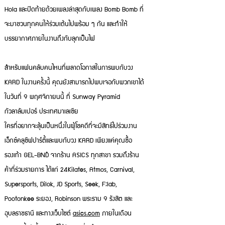
Hola และปิดท้ายด้วยเพลงล่าสุดกับเพลง Bomb Bomb ที่
จะมาชวนทุกคนให้ร่วมเต้นไปพร้อม ๆ กัน และทำให้
บรรยากาศภายในงานถึงกับลุกเป็นไฟ
สำหรับแฟนคลับคนไหนที่พลาดโอกาสในการพบกับวง
KARD ในงานครั้งนี้ คุณยังสามารถไปพบเจอกับพวกเขาได้
ในวันที่ 9 พฤศจิกายนนี้ ที่ Sunway Pyramid
กัวลาลัมเปอร์ ประเทศมาเลเซีย
ใครที่อยากจะลุ้นเป็นหนึ่งในผู้โชคดีที่จะมีสิทธ์ไปร่วมงาน
เอ็กซ์คลูซีฟปาร์ตี้และพบกับวง KARD เพียงแค่คุณซื้อ
รองเท้า GEL-BND™ จากร้าน ASICS ทุกสาขา รวมถึงร้าน
ค้าที่ร่วมรายการ ได้แก่ 24Kilates, Atmos, Carnival,
Supersports, Dilok, JD Sports, Seek, F;lab,
Pootonkee ระยอง, Robinson พระราม 9 รังสิต และ
อุบลราชธานี และทางเว็บไซต์
asics.com
ภายในเดือน