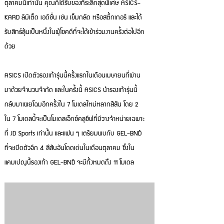
ตุลาคมนี้เท่านั้น คุณก็ได้รับของที่ระลึกสุดพิเศษ ASICS-
KARD ลิมิเต็ด เอดิชั่น เช่น เข็มกลัด หรือสติ้กเกอร์ และได้
รับสิทธ์ลุ้นเป็นหนึ่งในผู้โชคดีที่จะได้เข้าร่วมงานครั้งต่อไปอีก
ด้วย
ASICS เปิดตัวรองเท้ารุ่นนี้ครั้งแรกในเดือนเมษายนที่ผ่าน
มาด้วยจำนวนจำกัด และในครั้งนี้ ASICS นำรองเท้ารุ่นนี้
กลับมาเผยโฉมอีกครั้งใน 7 โมเดลใหม่หลากสีสัน โดย 2
ใน 7 โมเดลนี้จะเป็นโมเดลเอ็กซ์คลูซีฟที่มีวางจำหน่ายเฉพาะ
ที่ JD Sports เท่านั้น และแฟน ๆ เตรียมพบกับ GEL-BND™
ที่จะเปิดตัวอีก 4 สีสันอันโดดเด่นในเดือนตุลาคม ซึ่งใน
แคมเปญนี้รองเท้า GEL-BND™ จะมีทั้งหมดถึง 11 โมเดล