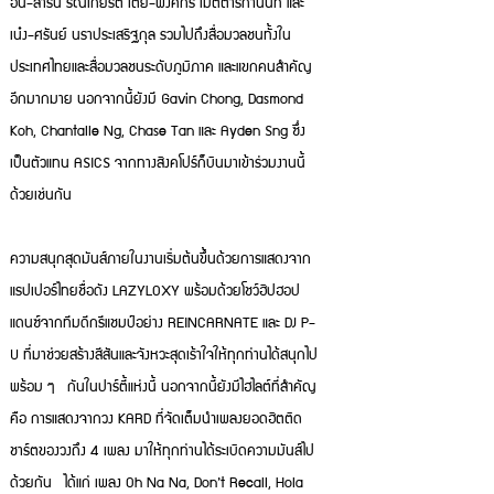
อิน-สาริน รณเกียรติ เต้ย-พงศกร เมตตาริกานนท์ และ
เน๋ง-ศรันย์ นราประเสริฐกุล รวมไปถึงสื่อมวลชนทั้งใน
ประเทศไทยและสื่อมวลชนระดับภูมิภาค และแขกคนสำคัญ
อีกมากมาย นอกจากนี้ยังมี Gavin Chong, Dasmond
Koh, Chantalle Ng, Chase Tan และ Ayden Sng ซึ่ง
เป็นตัวแทน ASICS จากทางสิงคโปร์ก็บินมาเข้าร่วมงานนี้
ด้วยเช่นกัน
ความสนุกสุดมันส์ภายในงานเริ่มต้นขึ้นด้วยการแสดงจาก
แรปเปอร์ไทยชื่อดัง LAZYLOXY พร้อมด้วยโชว์ฮิปฮอป
แดนซ์จากทีมดีกรีแชมป์อย่าง REINCARNATE และ DJ P-
U ที่มาช่วยสร้างสีสันและจังหวะสุดเร้าใจให้ทุกท่านได้สนุกไป
พร้อม ๆ กันในปาร์ตี้แห่งนี้ นอกจากนี้ยังมีไฮไลต์ที่สำคัญ
คือ การแสดงจากวง KARD ที่จัดเต็มนำเพลงยอดฮิตติด
ชาร์ตของวงถึง 4 เพลง มาให้ทุกท่านได้ระเบิดความมันส์ไป
ด้วยกัน ได้แก่ เพลง Oh Na Na, Don’t Recall, Hola