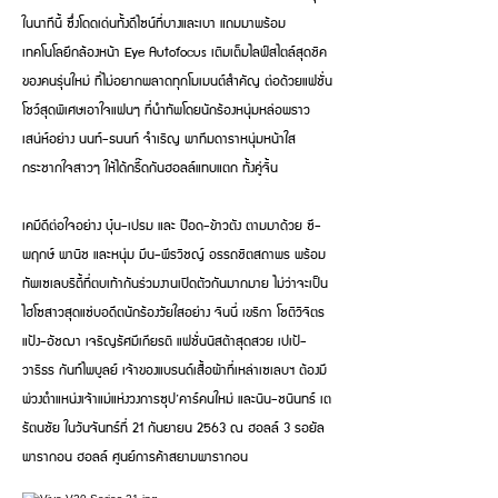
ในนาทีนี้ ซึ่งโดดเด่นทั้งดีไซน์ที่บางและเบา แถมมาพร้อม
เทคโนโลยีกล้องหน้า Eye Autofocus เติมเต็มไลฟ์สไตล์สุดชิค
ของคนรุ่นใหม่ ที่ไม่อยากพลาดทุกโมเมนต์สำคัญ ต่อด้วยแฟชั่น
โชว์สุดพิเศษเอาใจแฟนๆ ที่นำทัพโดยนักร้องหนุ่มหล่อพราว
เสน่ห์อย่าง นนท์-ธนนท์ จำเริญ พาทีมดาราหนุ่มหน้าใส
กระชากใจสาวๆ ให้ได้กรี๊ดกันฮอลล์แทบแตก ทั้งคู่จิ้น
เคมีดีต่อใจอย่าง บุ๋น-เปรม และ ป๊อด-ข้าวตัง ตามมาด้วย ซี-
พฤกษ์ พานิช และหนุ่ม มีน-พีรวิชญ์ อรรถชิตสถาพร พร้อม
ทัพเซเลบริตี้ที่ตบเท้ากันร่วมงานเปิดตัวกันมากมาย ไม่ว่าจะเป็น
ไฮโซสาวสุดแซ่บอดีตนักร้องวัยใสอย่าง จินนี่ เขริกา โชติวิจิตร
แป้ง-อัชฌา เจริญรัศมีเกียรติ แฟชั่นนิสต้าสุดสวย เปเป้-
วาริธร กันท์ไพบูลย์ เจ้าของแบรนด์เสื้อผ้าที่เหล่าเซเลบฯ ต้องมี
พ่วงตำแหน่งเจ้าแม่แห่งวงการซุป’คาร์คนใหม่ และนิน-ชนินทร์ เต
รัตนชัย ในวันจันทร์ที่ 21 กันยายน 2563 ณ ฮอลล์ 3 รอยัล
พารากอน ฮอลล์ ศูนย์การค้าสยามพารากอน