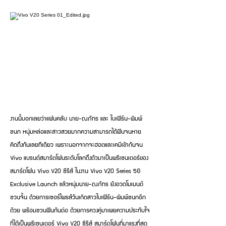
งานนี้บอกเลยว่าแฟนคลับ นาย-ณภัทร และ ใบเฟิร์น-พิมพ์
ชนก หนุ่มหล่อและสาวสวยมากความสามารถได้ฟินจนหาย
คิดถึงกันเลยทีเดียว เพราะนอกจากจะฮอตและเคมีเข้ากันจน
Vivo แบรนด์สมาร์ตโฟนระดับโลกดึงตัวมาเป็นพรีเซนเตอร์ของ
สมาร์ตโฟน Vivo V20 ซีรีส์ ในงาน Vivo V20 Series 5G
Exclusive Launch แล้วหนุ่มนาย-ณภัทร ยังอวดโมเมนต์
ชวนจิ้น ด้วยการเซอร์ไพรส์วันเกิดสาวใบเฟิร์น-พิมพ์ชนกอีก
ด้วย พร้อมชวนฟินกันต่อ ด้วยการควงคู่มาเผยความประทับใจ
ที่ได้เป็นพรีเซนเตอร์ Vivo V20 ซีรีส์ สมาร์ตโฟนที่มาแรงที่สุด