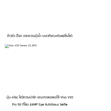
ข้าวตัง-ป๊อด อวดความมุ้งมิ้ง บนเวทีขณะเดินแฟชั่นโชว์
บุ๋น-เปรม โชว์ความน่ารัก ขณะทดลองลองใช้ Vivo V20
Pro 5G ที่โซน 44MP Eye Autofocus Selfie