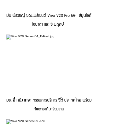
มีน พีรวิชญ์ ขณะพรีเซนต์ Vivo V20 Pro 5G สีมูนไลต์
โซนาตา และ ซี พฤกษ์
มร. ยี๋ หมิง เหยา กรรมการบริหาร วีโว่ ประเทศไทย พร้อม
ทัพดาราที่มาร่วมงาน