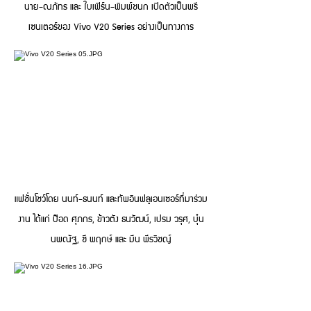
นาย-ณภัทร และ ใบเฟิร์น-พิมพ์ชนก เปิดตัวเป็นพรี
เซนเตอร์ของ Vivo V20 Series อย่างเป็นทางการ
แฟชั่นโชว์โดย นนท์-ธนนท์ และทัพอินฟลูเอนเซอร์ที่มาร่วม
งาน ได้แก่ ป๊อด ศุภกร, ข้าวตัง ธนวัฒน์, เปรม วรุศ, บุ๋น
นพณัฐ, ซี พฤกษ์ และ มีน พีรวิชญ์