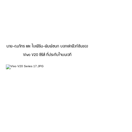
นาย-ณภัทร และ ใบเฟิร์น-พิมพ์ชนก บอกเล่าฟังก์ชันของ
Vivo V20 ซีรีส์ ที่ประทับใจบนเวที
นนท์-ธนนท์ โชว์เสียงนุ่มๆ ร้องเพลง