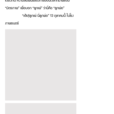
เดียวกัน ความสัมพันธ์ของการย้อนเวลาที่มาพร้อม
“มิตรภาพ” เพื่อบอก “ลูกเพ่” ว่านี่คือ “ลูกพ่อ”
“เฮ้ย!ลูกเพ่ นี่ลูกพ่อ” 13 ตุลาคมนี้ ในโรง
ภาพยนตร์