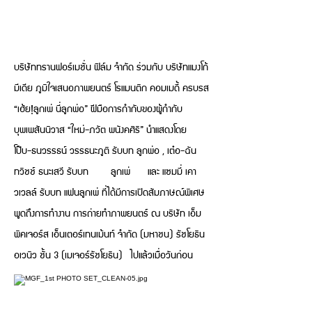
บริษัททรานฟอร์เมชั่น ฟิล์ม จำกัด ร่วมกับ บริษัทแมงโก้
มีเดีย ภูมิใจเสนอภาพยนตร์ โรแมนติก คอมเมดี้ ครบรส
“เฮ้ย!ลูกเพ่ นี่ลูกพ่อ” ฝีมือการกำกับของผู้กำกับ
บุพเพสันนิวาส “ใหม่-ภวัต พนังคศิริ” นำแสดงโดย
โป๊บ-ธนวรรธน์ วรรธนะภูติ รับบท ลูกพ่อ , เต๋อ-ฉัน
ทวิชช์ ธนะเสวี รับบท ลูกเพ่ และ แซมมี่ เคา
วเวลล์ รับบท แฟนลูกเพ่ ที่ได้มีการเปิดสัมภาษณ์พิเศษ
พูดถึงการทำงาน การถ่ายทำภาพยนตร์ ณ บริษัท เอ็ม
พิคเจอร์ส เอ็นเตอร์เทนเม้นท์ จำกัด (มหาชน) รัชโยธิน
อเวนิว ชั้น 3 (เมเจอร์รัชโยธิน) ไปแล้วเมื่อวันก่อน