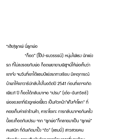
“เฮ้ย!ลูกเพ่ นี่ลูกพ่อ
“ก็อต” (โป๊ป-ธนวรรธน์) หนุ่มไฟแรง นักแข่ง
รถ ที่ไม่ลงรอยกับพ่อ ก็อตพยายามพิสูจน์ให้พ่อเห็นว่า
เขาเจ๋ง จนวันที่เขาได้แชมป์แข่งรถทางเรียบ มีเหตุการณ์
นำพาให้เขาวาร์ปกลับไปในอดีตปี 2541 ก่อนที่เขาจะเกิด
เพียง1 ปี ก็อตได้กลับมาเจอ “เปรม” (เต๋อ-ฉันทวิชช์)
พ่อของเขาที่ยังดูหล่อเฟี้ยว เป็นหัวหน้า”แก๊งเจ้าโลก” ที่
คอยเก็บค่าเช่าร้านค้า, คาราโอเกะ การกลับมาเจอกันครั้ง
นี้ของก็อตกับเปรม จาก “ลูกพ่อ”ก็กลายมาเป็น “ลูกเพ่”
คนสนิท ที่ดันเกิดมาปิ๊ง “ดิว” (แซมมี่) สาวสวยคน