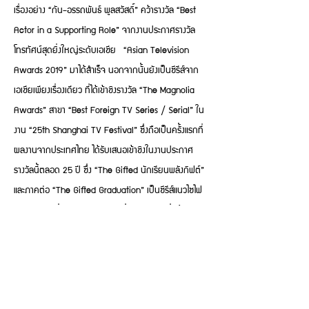
เรื่องอย่าง “กัน-อรรถพันธ์ พูลสวัสดิ์” คว้ารางวัล “Best
Actor in a Supporting Role” จากงานประกาศรางวัล
โทรทัศน์สุดยิ่งใหญ่ระดับเอเชีย “Asian Television
Awards 2019” มาได้สำเร็จ นอกจากนั้นยังเป็นซีรีส์จาก
เอเชียเพียงเรื่องเดียว ที่ได้เข้าชิงรางวัล “The Magnolia
Awards” สาขา “Best Foreign TV Series / Serial” ใน
งาน “25th Shanghai TV Festival” ซึ่งถือเป็นครั้งแรกที่
ผลงานจากประเทศไทย ได้รับเสนอเข้าชิงในงานประกาศ
รางวัลนี้ตลอด 25 ปี ซึ่ง “The Gifted นักเรียนพลังกิฟต์”
และภาคต่อ “The Gifted Graduation” เป็นซีรีส์แนวไซไฟ
แฟนตาซีกับเรื่องราวของนักเรียนที่มีพลังพิเศษที่พร้อม
ตีแผ่ประเด็นความเหลื่อมล้ำในโรงเรียนออกมาได้อย่าง
แสบสัน เรียกว่าเป็นสุดยอดซีรีส์วัยรุ่นน้ำดีของไทยที่
ตอกย้ำความสำเร็จในระดับโลกได้เป็นอย่างดีเลยทีเดียว
HOME