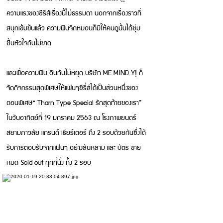
ความแรงของซีรีส์เรื่องนี้ไม่ธรรมดา นอกจากเรื่องราวที่
สนุกเข้มข้นแล้ว ความฟินจิกหมอนก็มีให้คนดูนั้นได้ชุ่ม
ชื้นหัวใจกันไม่ขาด
และเพื่อความฟิน อินกันไม่หยุด บริษัท ME MIND Y! ก็
จัดกิจกรรมสุดพิเศษให้แฟนๆซีรี่ส์ได้เป็นส่วนหนึ่งของ
ตอนพิเศษ“ Tharn Type Special รักสุดท้ายของเรา”
ในวันอาทิตย์ที่ 19 มกราคม 2563 ณ โรงภาพยนตร์
สยามภาวลัย แกรนด์ เธียร์เตอร์ ถึง 2 รอบด้วยกัน
ซึ่งได้
รับการตอบรับจากแฟนๆ อย่างล้นหลาม และ บัตร ขาย
หมด Sold out ทุกที่นั่ง ทั้ง 2 รอบ