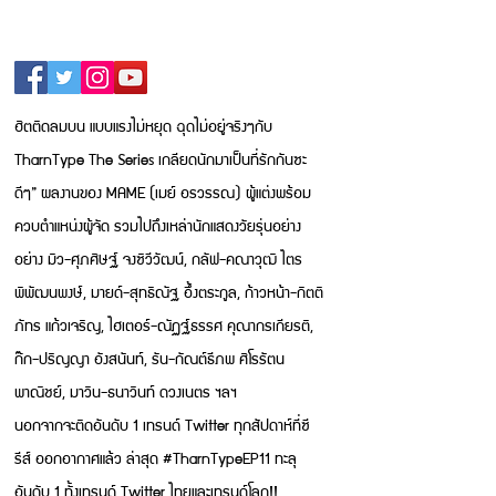
ฮิตติดลมบน แบบแรงไม่หยุด ฉุดไม่อยู่จริงๆกับ
TharnType The Series เกลียดนักมาเป็นที่รักกันซะ
ดีๆ” ผลงานของ MAME (เมย์ อรวรรณ) ผู้แต่งพร้อม
ควบตำแหน่งผู้จัด
รวมไปถึงเหล่านักแสดงวัยรุ่นอย่าง
อย่าง มิว-ศุภศิษฐ์ จงซิวีวัฒน์, กลัฟ-คณาวุฒิ ไตร
พิพัฒนพงษ์, มายด์-สุทธิณัฐ อึ้งตระกูล, ก้าวหน้า-กิตติ
ภัทร แก้วเจริญ, ไฮเตอร์-ณัฏฐ์ธรรศ คุณากรเกียรติ,
ก๊ก-ปริญญา อังสนันท์, รัน-กัณต์ธีภพ ศิโรรัตน
พาณิชย์, มาวิน-ธนาวินท์ ดวงเนตร ฯลฯ
นอกจากจะติดอันดับ 1 เทรนด์ Twitter ทุกสัปดาห์ที่ซี
รีส์ ออกอากาศแล้ว ล่าสุด #TharnTypeEP11 ทะลุ
อันดับ 1 ทั้งเทรนด์ Twitter ไทยและเทรนด์โลก!!