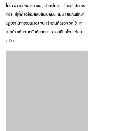
ไม่ว่า ช่างแต่งหน้า-ทำผม , ฝ่ายเสื้อผ้า , ฝ่ายสวัสดิการ
กอง ผู้ที่เกี่ยวข้องสลับสับเปลี่ยน หมุนเวียนกันเข้ามา
ปฏิบัติหน้าที่ของตนเอง จนเสร็จงานก็ตรวจ วัดไข้ และ
แยกย้ายเดินทางกลับกันก่อนเวลาเคอฟิวส์โดยพร้อม
เพรียง