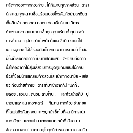
หลังจากออกจากกองถ่าย , ให้ทีมงานทุกภาคส่วน- ดารา
นักแสดงทุกคน ลงชื่อพร้อมเบอร์โทรศัพท์อย่างละเอียด
เช็คอินเข้า-ออกกอง ทุกคน ก่อนเริ่มทำงาน มีการ
ทำความสะอาดพ่นยาฆ่าเชื้อทุกจุด พร้อมทั้งอุปกรณ์
การทำงาน อุปกรณ์แต่งหน้า ทำผม ซึ่งมีการแยกใช้
เฉพาะบุคคล ไม่ใช้ร่วมกันเด็ดขาด ฉากการถ่ายทำในวัน
นี้นั้นก็เลือกคัดฉากที่มีนักแสดงเพียง 2-3 คนต่อฉาก
ซึ่งก็คือฉากที่ไม่สุ่มเสี่ยง มีการพูดคุยกันเพียงไม่กี่คน
ช่วงที่ซ้อมนักแสดงเองก็จะสวมใส่หน้ากากอนามัย - เฟส
ชิว ก่อนถ่ายทำจริง ดาราที่มาเข้าฉากก็มี "นิกกี้ ,
พลอย , แอนนี่ , ถนอม สามโทน , และช่วงบ่ายก็มี ปู
นาตยาและ สน เดอะสตาร์ ทีมงาน ตากล้อง ช่างภาพ
ก็ใส่เฟสชิวกันทุกคน และอยู่หน้าเซ็ตไม่กี่คน มีการแบ่ง
แยก สัดส่วนแต่ละฝ่าย แต่ละแผนก หน้าที่ กันอย่าง
ชัดเจน และต่างฝ่ายต่างอยู่ในจุดที่กำหนดอย่างเคร่งครัด