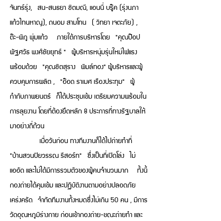
จันทร์รุ่ง, สน-สนธยา ชิตมณี, แอนนี่ บรู๊ค (รุ่งนภา
แก้วไทนหาญ), ถนอม สามโทน ( วิทยา เจตะภัย) ,
ต๊ะ-พิภู พุ่มแก้ว ภายใต้การบริหารโดย "คุณป๊อป
พัฐศวัธ พงศ์ชัยยุทธ์ " ผู้บริหารหนุ่มรุ่นใหม่ไฟแรง
พร้อมด้วย "คุณชิตสุราง พิมล์ทอง" ผู้บริหารและผู้
ควบคุมการผลิต , "อ๊อด ราเมศ เรืองประทุม" ผู้
กำกับภาพยนตร์ ก็ได้ประชุมเข้ม เตรียมความพร้อมใน
การลุยงาน โดยที่ต้องยึดหลัก 8 ประการที่ทางรัฐบาลให้
มาอย่างถี่ถ้วน
เมื่อวันก่อน ทางทีมงานก็ได้ไปถ่ายทำที่
"บ้านสวนปิยวรรณ รีสอร์ท" ซึ่งเป็นที่เปิดโล่ง ไม่
แออัด และไม่ได้มีการรวมตัวของผู้คนจำนวนมาก ทั้งนี้
กองถ่ายได้คุมเข้ม และปฏิบัติงานตามอย่างปลอดภัย
เคร่งครัด จำกัดทีมงานทั้งหมดซึ่งไม่เกิน 50 คน , มีการ
วัดอุณหภูมิร่างกาย ก่อนเข้ากองถ่าย-ขณะถ่ายทำ และ