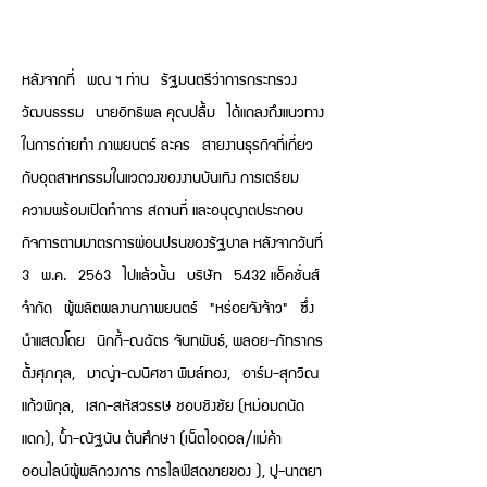
หลังจากที่ พณ ฯ ท่าน รัฐมนตรีว่าการกระทรวง
วัฒนธรรม นายอิทธิพล คุณปลื้ม ได้แถลงถึงแนวทาง
ในการถ่ายทำ ภาพยนตร์ ละคร สายงานธุรกิจที่เกี่ยว
กับอุตสาหกรรมในแวดวงของงานบันเทิง การเตรียม
ความพร้อมเปิดทำการ สถานที่ และอนุญาตประกอบ
กิจการตามมาตรการผ่อนปรนของรัฐบาล หลังจากวันที่
3 พ.ค. 2563 ไปแล้วนั้น บริษัท 5432 แอ็คชั่นส์
จำกัด ผู้ผลิตผลงานภาพยนตร์ "หร่อยจังจ้าว" ซึ่ง
นำแสดงโดย นิกกี้-ณฉัตร จันทพันธ์, พลอย-ภัทรากร
ตั้งศุภกุล, มาญ่า-ฌนิศชา พิมล์ทอง, อาร์ม-สุกวิณ
แก้วพิกุล, เสก-สหัสวรรษ ชอบชิงชัย (หม่อมถนัด
แดก), น้ำ-ณัฐนัน ต้นศึกษา (เน็ตไอดอล/แม่ค้า
ออนไลน์ผู้พลิกวงการ การไลฟ์สดขายของ ), ปู-นาตยา