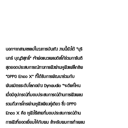
นอกจากสามเซเลปในวงการบันเทิง งานนี้ยังได้ “บุริ
นทร์ บุญวิสุทธิ์” เจ้าพ่อแนวเพลงดิสโก้ร่วมการันตี
สุดยอดประสบการณ์ทางการฟังผ่านหูฟังแฟล็กชิพ
“OPPO Enco X” ที่ได้รับการพัฒนาร่วมกับ
พันธมิตรระดับโลกอย่าง Dynaudio “จะดีแค่ไหน
เมื่อมีอุปกรณ์ที่มอบประสบการณ์ด้านการฟังเพลง
รวมถึงการโทรผ่านหูฟังเพียงคู่เดียว ซึ่ง OPPO
Enco X คือ หูฟังไร้สายที่มอบประสบการณ์ด้าน
การฟังที่ยอดเยี่ยมให้กับผม สำหรับผมการทำเพลง