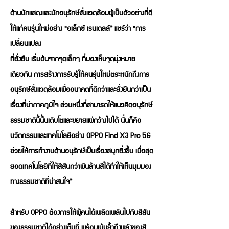
ด้านนักแสดงและนักอนุรักษ์สิ่งแวดล้อมผู้เป็นตัวอย่างที่ดี
ให้แก่คนรุ่นใหม่อย่าง “อเล็กซ์ เรนเดลล์” แชร์ว่า “การ
เปลี่ยนแปลง
ที่ยั่งยืน เริ่มต้นจากจุดเล็กๆ ที่มองเห็นจุดมุ่งหมาย
เดียวกัน การสร้างการรับรู้ให้คนรุ่นใหม่ตระหนักถึงการ
อนุรักษ์สิ่งแวดล้อมเพื่ออนาคตที่ดีกว่าและยั่งยืนกว่าเป็น
เรื่องที่น่าภาคภูมิใจ ส่วนหนึ่งที่สามารถให้แนวคิดอนุรักษ์
ธรรมชาตินี้นั้นเติบโตและขยายแผ่กว้างไปได้ นั่นก็คือ
นวัตกรรมและเทคโนโลยีอย่าง OPPO Find X3 Pro 5G
ช่วยให้การทำงานด้านอนุรักษ์เป็นเรื่องสนุกยิ่งขึ้น เมื่อสุด
ยอดเทคโนโลยีที่ให้สีสันกว่าพันล้านสีได้ทำให้เห็นมุมมอง
ทางธรรมชาติที่น่าสนใจ”
สำหรับ OPPO ต้องการให้ผู้คนได้เพลิดเพลินไปกับสีสัน
ของธรรมชาติได้อย่างเต็มที่ พร้อมเน้นย้ำถึงพลังของสี