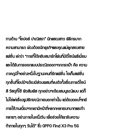
ทางด้าน “โอปอล์ ปาณิสรา” นักแสดงสาว พิธีกรมาก
ความสามารถ พ่วงด้วยนักธุรกิจและคุณแม่ลูกสองสาย
แฟชั่น เล่าว่า “การที่ได้หยิบสมาร์ทโฟนที่มีดีไซน์พรีเมี่ยม
และได้รับการออกแบบประณีตออกจากกระเป๋า คือ ความ
ภาคภูมิใจอย่างหนึ่งในฐานะคนที่รักแฟชั่น ไอเท็มแฟชั่น
ทุกชิ้นที่โอปมีจะต้องมีส่วนผสมที่ลงตัวทั้งเรื่องการดีไซน์
สี วัสดุที่ใช้ ผิวสัมผัส ทุกอย่างจะต้องสมบูรณ์แบบ แต่ก็
ไม่ใช่แค่เรื่องรูปลักษณ์ภายนอกเท่านั้น แต่ต้องตอบโจทย์
การใช้งานเนื่องจากเรามีหน้าที่หลากหลายบทบาทและทำ
หลายๆ อย่างภายในหนึ่งวัน เพื่อช่วยให้เรารับความ
ท้าทายในทุกๆ วันได้” ซึ่ง OPPO Find X3 Pro 5G