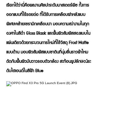
เรียกได้ว่านี่คือผลงานศิลปะระดับมาสเตอร์พีซ ทั้งการ
ออกแบบที่ไร้รอยต่อ ที่ได้รับการเคลือบฝาหลังแบบ
พิเศษคล้ายเซรามิกเคลือบเงา มอบความสง่างามในทุก
องศาในสีดำ Gloss Black และพื้นผิวสัมผัสสองแบบใน
แผ่นเดียวด้วยกระบวนการใหม่ที่ใช้วัสดุ Frost Matte
แบบด้าน มอบผิวสัมผัสแบบซาตินที่นุ่มลื่นราวผ้าไหม
ตัดกับพื้นผิวมันวาวรอบตัวกล้อง สะท้อนรูปลักษณ์ระ
ดับไฮเอนด์ในสีฟ้า Blue