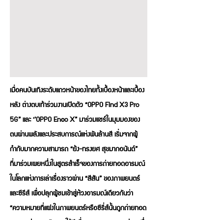
เมื่อคนบันเทิงระดับแถวหน้าของไทยทั้งเบื้องหน้าและเบื้อง
หลัง ต่างตบเท้าร่วมงานเปิดตัว “OPPO Find X3 Pro
5G” และ ‘’OPPO Enco X” มาร่วมแชร์ในมุมมองของ
ตนผ่านพลังและประสบการณ์แห่งพันล้านสี เริ่มจากผู้
กำกับมากความสามารถ “ย้ง-ทรงยศ สุขมากอนันต์”
ที่มาร่วมเผยหนึ่งในสูตรสำเร็จของการถ่ายทอดอารมณ์
ในโลกแห่งการเล่าเรื่องราวผ่าน “สีสัน” ของภาพยนตร์
และซีรีส์ เพื่อปลุกผู้ชมเข้าสู่ห้วงอารมณ์เดียวกันว่า
“ความหมายที่แฝงในภาพยนตร์หรือซีรี่ส์นั้นถูกถ่ายทอด