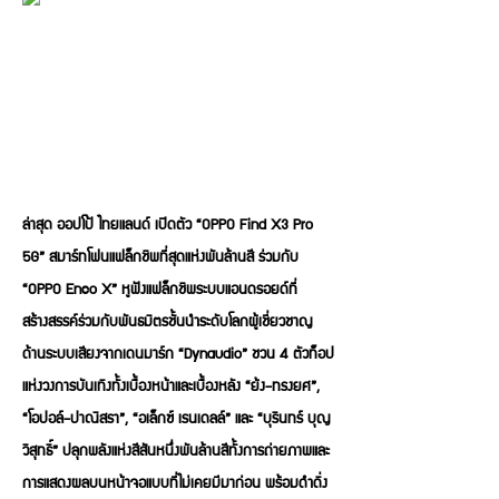
ล่าสุด ออปโป้ ไทยแลนด์ เปิดตัว “OPPO Find X3 Pro
5G” สมาร์ทโฟนแฟล็กชิพที่สุดแห่งพันล้านสี ร่วมกับ
“OPPO Enco X” หูฟังแฟล็กชิพระบบแอนดรอยด์ที่
สร้างสรรค์ร่วมกับพันธมิตรชั้นนำระดับโลกผู้เชี่ยวชาญ
ด้านระบบเสียงจากเดนมาร์ก “Dynaudio” ชวน 4 ตัวท็อป
แห่งวงการบันเทิงทั้งเบื้องหน้าและเบื้องหลัง “ย้ง-ทรงยศ”,
“โอปอล์-ปาณิสรา”, “อเล็กซ์ เรนเดลล์” และ “บุรินทร์ บุญ
วิสุทธิ์” ปลุกพลังแห่งสีสันหนึ่งพันล้านสีทั้งการถ่ายภาพและ
การแสดงผลบนหน้าจอแบบที่ไม่เคยมีมาก่อน พร้อมดำดิ่ง