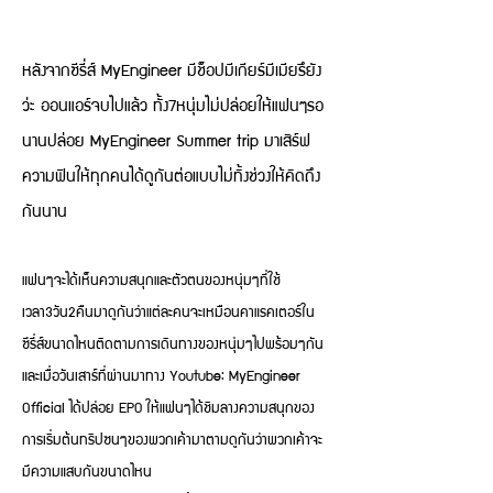
หลังจากซีรี่ส์ MyEngineer มีช็อปมีเกียร์มีเมียรึยัง
ว่ะ ออนแอร์จบไปแล้ว ทั้ง7หนุ่มไม่ปล่อยให้แฟนๆรอ
นานปล่อย MyEngineer Summer trip มาเสิร์ฟ
ความฟินให้ทุกคนได้ดูกันต่อแบบไม่ทิ้งช่วงให้คิดถึง
กันนาน
แฟนๆจะได้เห็นความสนุกและตัวตนของหนุ่มๆที่ใช้
เวลา3วัน2คืนมาดูกันว่าแต่ละคนจะเหมือนคาแรคเตอร์ใน
ซีรี่ส์ขนาดไหนติดตามการเดินทางของหนุ่มๆไปพร้อมๆกัน
และเมื่อวันเสาร์ที่ผ่านมาทาง Youtube: MyEngineer
Official ได้ปล่อย EP0 ให้แฟนๆได้ชิมลางความสนุกของ
การเริ่มต้นทริปซนๆของพวกเค้ามาตามดูกันว่าพวกเค้าจะ
มีความแสบกันขนาดไหน