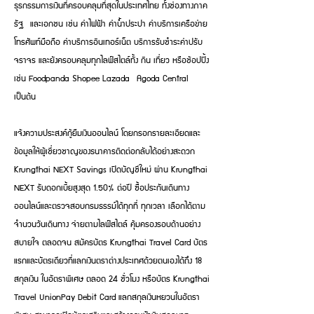
ธุรกรรมการเงินที่ครอบคลุมที่สุดในประเทศไทย ทั้งช่องทางภาค
รัฐ และเอกชน เช่น ค่าไฟฟ้า ค่าน้ำประปา ค่าบริการเครือข่าย
โทรศัพท์มือถือ ค่าบริการอินเทอร์เน็ต บริการรับชำระค่าปรับ
จราจร และยังครอบคลุมทุกไลฟ์สไตล์ทั้ง กิน เที่ยว หรือช้อปปิ้ง
เช่น Foodpanda Shopee Lazada Agoda Central
เป็นต้น
แจ้งความประสงค์กู้ยืมเงินออนไลน์ โดยกรอกรายละเอียดและ
ข้อมูลให้ผู้เชี่ยวชาญของธนาคารติดต่อกลับได้อย่างสะดวก
Krungthai NEXT Savings เปิดบัญชีใหม่ ผ่าน Krungthai
NEXT รับดอกเบี้ยสูงสุด 1.50% ต่อปี ซื้อประกันเดินทาง
ออนไลน์และตรวจสอบกรมธรรม์ได้ทุกที่ ทุกเวลา เลือกได้ตาม
จำนวนวันเดินทาง จ่ายตามไลฟ์สไตล์ คุ้มครองรอบด้านอย่าง
สบายใจ ตลอดจน สมัครบัตร Krungthai Travel Card บัตร
แรกและบัตรเดียวที่แลกเงินตราต่างประเทศด้วยตนเองได้ถึง 18
สกุลเงิน ในอัตราพิเศษ ตลอด 24 ชั่วโมง หรือบัตร Krungthai
Travel UnionPay Debit Card แลกสกุลเงินหยวนในอัตรา