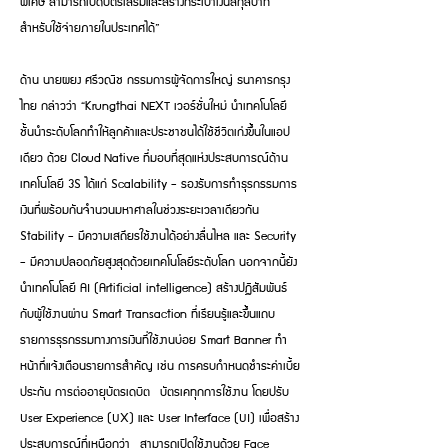
พิเศษ สามารถเปิดบัตรเสริมและสร้างกระเป๋าเงินสกุลบาท
สำหรับใช้จ่ายภายในประเทศได้”
ด้าน นายผยง ศรีวณิช กรรมการผู้จัดการใหญ่ ธนาคารกรุง
ไทย กล่าวว่า “Krungthai NEXT เวอร์ชั่นใหม่ นำเทคโนโลยี
ชั้นนำระดับโลกทำให้ลูกค้าและประชาชนได้ใช้ชีวิตเก่งขึ้นในแอป
เดียว ด้วย Cloud Native ที่มอบที่สุดแห่งประสบการณ์ด้าน
เทคโนโลยี 3S ได้แก่ Scalability - รองรับการทำธุรกรรมการ
เงินที่พร้อมกันจำนวนมหาศาลในช่วงระยะเวลาเดียวกัน
Stability - มีความเสถียรใช้งานได้อย่างลื่นไหล และ Security
- มีความปลอดภัยสูงสุดด้วยเทคโนโลยีระดับโลก นอกจากนี้ยัง
นำเทคโนโลยี AI (Artificial intelligence) สร้างปฏิสัมพันธ์
กับผู้ใช้งานผ่าน Smart Transaction ที่เรียนรู้และขึ้นแถบ
รายการธุรกรรมทางการเงินที่ใช้งานบ่อย Smart Banner ทำ
หน้าที่แจ้งเตือนรายการสำคัญ เช่น การครบกำหนดชำระค่าเบี้ย
ประกัน การต่ออายุบัตรเดบิต บัตรเคทุกการใช้งาน โดยปรับ
User Experience (UX) และ User Interface (UI) เพื่อสร้าง
ประสบการณ์ที่เหนือกว่า สามารถเปิดใช้งานด้วย Face