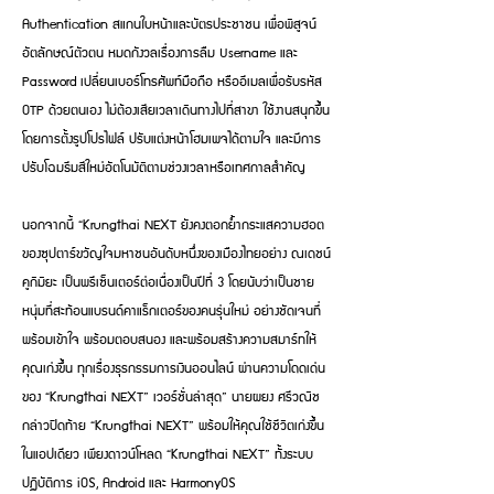
Authentication สแกนใบหน้าและบัตรประชาชน เพื่อพิสูจน์
อัตลักษณ์ตัวตน หมดกังวลเรื่องการลืม Username และ
Password เปลี่ยนเบอร์โทรศัพท์มือถือ หรืออีเมลเพื่อรับรหัส
OTP ด้วยตนเอง ไม่ต้องเสียเวลาเดินทางไปที่สาขา ใช้งานสนุกขึ้น
โดยการตั้งรูปโปรไฟล์ ปรับแต่งหน้าโฮมเพจได้ตามใจ และมีการ
ปรับโฉมธีมสีใหม่อัตโนมัติตามช่วงเวลาหรือเทศกาลสำคัญ
นอกจากนี้ “Krungthai NEXT ยังคงตอกย้ำกระแสความฮอต
ของซุปตาร์ขวัญใจมหาชนอันดับหนึ่งของเมืองไทยอย่าง ณเดชน์
คูกิมิยะ เป็นพรีเซ็นเตอร์ต่อเนื่องเป็นปีที่ 3 โดยนับว่าเป็นชาย
หนุ่มที่สะท้อนแบรนด์คาแร็กเตอร์ของคนรุ่นใหม่ อย่างชัดเจนที่
พร้อมเข้าใจ พร้อมตอบสนอง และพร้อมสร้างความสมาร์ทให้
คุณเก่งขึ้น ทุกเรื่องธุรกรรมการเงินออนไลน์ ผ่านความโดดเด่น
ของ “Krungthai NEXT” เวอร์ชั่นล่าสุด” นายผยง ศรีวณิช
กล่าวปิดท้าย “Krungthai NEXT” พร้อมให้คุณใช้ชีวิตเก่งขึ้น
ในแอปเดียว เพียงดาวน์โหลด “Krungthai NEXT” ทั้งระบบ
ปฏิบัติการ iOS, Android และ HarmonyOS