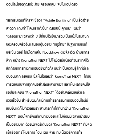
ออนไลน์ของคุณเก่ง ง่าย ครอบคลุม จบในแอปเดียว
“แรกเริ่มเดิมทีใครจะเชื่อว่า “Mobile Banking” เป็นเรื่องง่าย
สะดวก แถมทำให้คนเราเก่งขึ้น” ณเดชน์ คูกิมิยะ เผยว่า
“ตลอดระยะเวลากว่า 3 ปีที่ผมได้เข้ามาร่วมเป็นหนึ่งในสมาชิก
ของครอบครัวอันแสนอบอุ่นอย่าง “กรุงไทย” ในฐานะแบรนด์
พรีเซ็นเตอร์ ได้มีโอกาสไป Roadshow ต่างจังหวัด นำบริการ
ล้ำๆ อย่าง Krungthai NEXT ไปให้พ่อแม่พี่น้องทั่วประเทศได้
เข้าถึงบริการทางการเงินอย่างทั่วถึง นับว่าเป็นความรู้สึกที่ดีและ
อบอุ่นมากเลยครับ ซึ่งเห็นได้เลยว่า Krungthai NEXT ได้รับ
การตอบรับจากทุกคนอย่างล้นหลามจริงๆ และเห็นหลายคนใช้
แอปพลิเคชั่น “Krungthai NEXT” ได้อย่างคล่องแคล่วและ
รวดเร็วขึ้น สำหรับผมถึงแม้การทำธุรกรรมการเงินออนไลน์มี
เพิ่มขึ้นแต่ก็ไม่กังวลเพราะสามารถทำได้ทันทีผ่าน “Krungthai
NEXT” ตอบโจทย์คนที่เดินทางบ่อยและไม่ค่อยมีเวลาอย่างผม
เป็นอย่างมาก ด้วยฟีเจอร์เด่นของ “Krungthai NEXT” ที่มีจุด
แข็งเรื่องการให้บริการ โอน เติม จ่าย ที่มีเน็ตเวิร์คการทำ