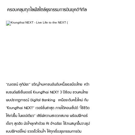
ครอบคลุมทุกไลฟ์สไตล์ธุรกรรมการเงินยุคดิจิทัล
“ณเดชน์ คูกิมิยะ” ขวัญใจมหาชนอันดับหนึ่งของเมืองไทย คว้า
แบรนด์พรีเซ็นเตอร์ Krungthai NEXT 3 ปีซ้อน ชวนคนไทย
พบปรากฏการณ์ Digital Banking เหนือระดับครั้งใหม่ กับ
“Krungthai NEXT” เวอร์ชั่นล่าสุด ภายใต้คอนเซ็ปต์ “ใช้ชีวิต
ให้เก่งขึ้น ในแอปเดียว” เสิร์ฟความสะดวกสบาย พร้อมฟีเจอร์
เด็ดๆ สุดฮิต มัดใจลูกค้าด้วย AI อัจฉริยะ ใช้งานสนุกขึ้นวางรูป
แบบฟีเจอร์ใหม่ รวดเร็วโดนใจ ให้ทุกเรื่องธุรกรรมการเงิน