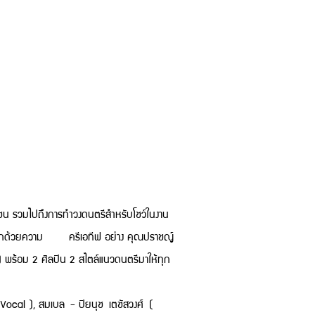
น รวมไปถึงการทำวงดนตรีสำหรับโชว์ในงาน
่มมากด้วยความ ครีเอทีฟ อย่าง คุณปราชญ์
 พร้อม 2 ศิลปิน 2 สไตล์แนวดนตรีมาให้ทุก
al ), สมเบล - ปิยนุช เตชัสวงศ์ (