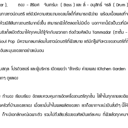
tar ), ตอง - สิริยศ จันเทร์มะ ( Bass ) และ ลี่ - อนุสิทธิ์ จรลี ( Drum )
งซาวน์ดนตรี แต่ยังมีความสวยงามของเมโลดี้ที่สามารถฟังง่าย พร้อมเนื้อเพลงที่จ
ีสีสันทางดนตรีมากยิ่งขึ้น สามารถฟังได้ตลอดไม่มีเบื่อ นอกจากนี้ยังเป็นวงที่ม
นซิงเกิ้ลเปิดตัวมาให้ทุกคนได้รู้จักกับพวกเขา ต่อด้วยศิลปิน Tammadar (ตาตั้ม - ชั
ul Pop มีความกลมกล่อมในซาวน์ดนตรีที่ฟังสบาย แต่มีกรู๊ฟจังหวะของดนตรีที่ทั
ง อันละมุนของเขาอย่างแน่นอน
เซอร์ และผู้บริหาร เปิดเผยว่า “สำหรับ ค่ายเพลง Kitchen Garden Ent
ากๆ ดูแลเอง
้อง ทำนอง เรียบเรียง อัดและควบคุมการอัดเครื่องดนตรีทุกชิ้น ใส่ใจในทุกรายละเ
ที่บ้านของเราเอง เมื่อเรามั่นใจในผลผลิตของเรา เราก็อยากจะแบ่งปันสิ่งดีๆ นี้ใ
็จะมีเอกลักษณ์เฉพาะตัว รวมไปถึงเสียงร้องของศิลปินแต่ละคน ที่ฟังแล้วทุกคนจ