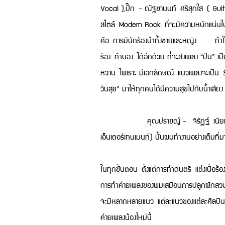
Vocal ),ปิ๊ก - ณัฐชานนท์ ศรีสุกใส ( Gui
สไตล์ Modern Rock ที่จะมีความหนักแน่นในทา
คือ การมีนักร้องนำทั้งชายและหญิง ทำให้วงม
ร้อง ทำนอง ได้อีกด้วย ที่จะส่งเพลง “ปีน” เป็
หวาน ไพเราะ มีเอกลักษณ์ แนวเพลงจะเป็น So
วันสุข” มาให้ทุกคนได้มีความสุขไปกับน้ำเสีย
คุณปราชญ์ - จิรัฏฐ์ เนียมสกุล โปรดิว
เอ็นเตอร์เทนเมนท์) นั้นผมทำงานอย่างเต็มที่ม
ในทุกขั้นตอน ตั้งแต่การทำดนตรี แต่งเนื้อร
การทำค่ายเพลงของผมเสมือนการปลูกผักสวนครัว
จะมีหลากหลายแนว แต่ละแนวของแต่ละศิลปิน ก
ค่ายเพลงน้องใหม่นี้