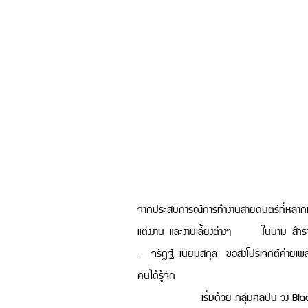
จากประสบการณ์การทำงานสายดนตรีที่หลากห
แต่งงาน และงานเลี้ยงต่างๆ ในนาม สำราญ
- จิรัฏฐ์ เนียมสกุล ขอส่งโปรเจกต์ค่ายเพ
คนได้รู้จัก
เริ่มด้วย กลุ่มศิลปิน วง Black Truf