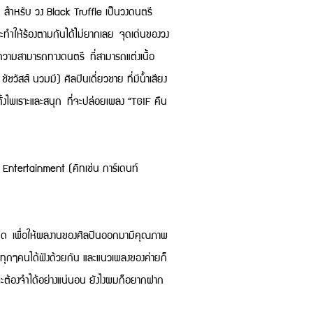
 สำหรับ วง Black Truffle เป็นวงดนตรี
ะทำให้ร้องตามกันได้ไม่ยากเลย จุดเด่นของวง
ีความสามารถทางดนตรี ที่สามารถแต่งเนื้อ
ชวัสส์ นวมมี) ศิลปินเดี่ยวชาย ที่มีน้ำเสียง
้งไพเราะและสนุก ที่จะปล่อยเพลง “TGIF คืน
ertainment (คิทเช่น การ์เดนท์
อียด เพื่อให้ผลงานของศิลปินออกมามีคุณภาพ
ห้ทุกๆคนได้ฟังด้วยกัน และแนวเพลงของค่ายก็
ะต้องจำได้อย่างแน่นอน ยังไงผมก็อยากฝาก