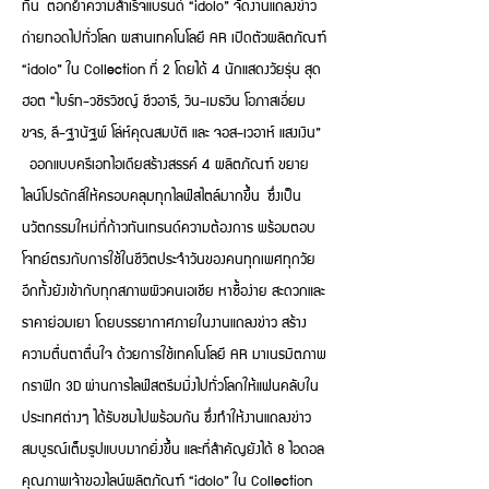
ทิน ตอกย้ำความสำเร็จแบรนด์ “idolo” จัดงานแถลงข่าว
ถ่ายทอดไปทั่วโลก ผสานเทคโนโลยี AR เปิดตัวผลิตภัณฑ์
“idolo” ใน Collection ที่ 2 โดยได้ 4 นักแสดงวัยรุ่น สุด
ฮอต “ไบร์ท-วชิรวิชญ์ ชีวอารี, วิน-เมธวิน โอภาสเอี่ยม
ขจร, ลี-ฐานัฐพ์ โล่ห์คุณสมบัติ และ จอส-เวอาห์ แสงเงิน”
ออกแบบครีเอทไอเดียสร้างสรรค์ 4 ผลิตภัณฑ์ ขยาย
ไลน์โปรดักส์ให้ครอบคลุมทุกไลฟ์สไตล์มากขึ้น ซึ่งเป็น
นวัตกรรมใหม่ที่ก้าวทันเทรนด์ความต้องการ พร้อมตอบ
โจทย์ตรงกับการใช้ในชีวิตประจำวันของคนทุกเพศทุกวัย
อีกทั้งยังเข้ากับทุกสภาพผิวคนเอเชีย หาซื้อง่าย สะดวกและ
ราคาย่อมเยา โดยบรรยากาศภายในงานแถลงข่าว สร้าง
ความตื่นตาตื่นใจ ด้วยการใช้เทคโนโลยี AR มาเนรมิตภาพ
กราฟิก 3D ผ่านการไลฟ์สตรีมมิ่งไปทั่วโลกให้แฟนคลับใน
ประเทศต่างๆ ได้รับชมไปพร้อมกัน ซึ่งทำให้งานแถลงข่าว
สมบูรณ์เต็มรูปแบบมากยิ่งขึ้น และที่สำคัญยังได้ 8 ไอดอล
คุณภาพเจ้าของไลน์ผลิตภัณฑ์ “idolo” ใน Collection