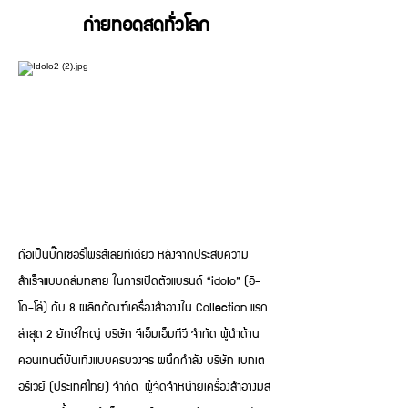
ถ่ายทอดสดทั่วโลก
ถือเป็นบิ๊กเซอร์ไพรส์เลยทีเดียว หลังจากประสบความ
สำเร็จแบบถล่มทลาย ในการเปิดตัวแบรนด์ “idolo” (อิ-
โด-โล่) กับ 8 ผลิตภัณฑ์เครื่องสำอางใน Collection แรก
ล่าสุด 2 ยักษ์ใหญ่ บริษัท จีเอ็มเอ็มทีวี จำกัด ผู้นำด้าน
คอนเทนต์บันเทิงแบบครบวงจร ผนึกกำลัง บริษัท เบทเต
อร์เวย์ (ประเทศไทย) จำกัด ผู้จัดจำหน่ายเครื่องสำอางมิส