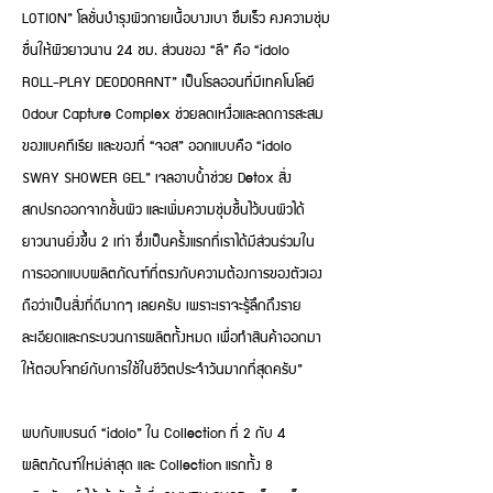
LOTION” โลชั่นบำรุงผิวกายเนื้อบางเบา ซึมเร็ว คงความชุ่ม
ชื่นให้ผิวยาวนาน 24 ชม. ส่วนของ “ลี” คือ “idolo
ROLL-PLAY DEODORANT” เป็นโรลออนที่มีเทคโนโลยี
Odour Capture Complex ช่วยลดเหงื่อและลดการสะสม
ของแบคทีเรีย และของที่ “จอส” ออกแบบคือ “idolo
SWAY SHOWER GEL” เจลอาบน้ำช่วย Detox สิ่ง
สกปรกออกจากชั้นผิว และเพิ่มความชุ่มชื้นไว้บนผิวได้
ยาวนานยิ่งขึ้น 2 เท่า ซึ่งเป็นครั้งแรกที่เราได้มีส่วนร่วมใน
การออกแบบผลิตภัณฑ์ที่ตรงกับความต้องการของตัวเอง
ถือว่าเป็นสิ่งที่ดีมากๆ เลยครับ เพราะเราจะรู้ลึกถึงราย
ละเอียดและกระบวนการผลิตทั้งหมด เพื่อทำสินค้าออกมา
ให้ตอบโจทย์กับการใช้ในชีวิตประจำวันมากที่สุดครับ”
พบกับแบรนด์ “idolo” ใน Collection ที่ 2 กับ 4
ผลิตภัณฑ์ใหม่ล่าสุด และ Collection แรกทั้ง 8