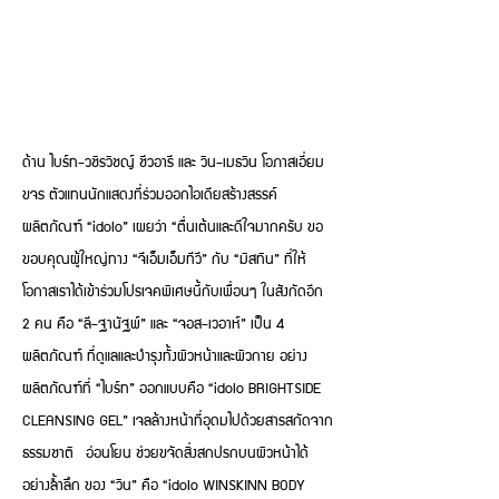
ด้าน ไบร์ท-วชิรวิชญ์ ชีวอารี และ วิน-เมธวิน โอภาสเอี่ยม
ขจร ตัวแทนนักแสดงที่ร่วมออกไอเดียสร้างสรรค์
ผลิตภัณฑ์ “idolo” เผยว่า “ตื่นเต้นและดีใจมากครับ ขอ
ขอบคุณผู้ใหญ่ทาง “จีเอ็มเอ็มทีวี” กับ “มิสทิน” ที่ให้
โอกาสเราได้เข้าร่วมโปรเจคพิเศษนี้กับเพื่อนๆ ในสังกัดอีก
2 คน คือ “ลี-ฐานัฐพ์” และ “จอส-เวอาห์” เป็น 4
ผลิตภัณฑ์ ที่ดูแลและบำรุงทั้งผิวหน้าและผิวกาย อย่าง
ผลิตภัณฑ์ที่ “ไบร์ท” ออกแบบคือ “idolo BRIGHTSIDE
CLEANSING GEL” เจลล้างหน้าที่อุดมไปด้วยสารสกัดจาก
ธรรมชาติ อ่อนโยน ช่วยขจัดสิ่งสกปรกบนผิวหน้าได้
อย่างล้ำลึก ของ “วิน” คือ “idolo WINSKINN BODY