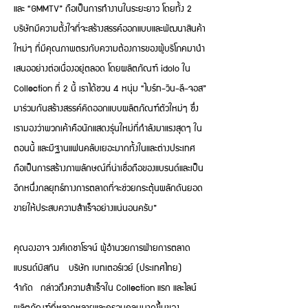
และ “GMMTV” ถือเป็นการทำงานในระยะยาว โดยทั้ง 2
บริษัทมีความตั้งใจที่จะสร้างสรรค์ออกแบบและพัฒนาสินค้า
ใหม่ๆ ที่มีคุณภาพตรงกับความต้องการของผู้บริโภคมานำ
เสนออย่างต่อเนื่องอยู่ตลอด โดยผลิตภัณฑ์ idolo ใน
Collection ที่ 2 นี้ เราได้ชวน 4 หนุ่ม “ไบร์ท-วิน-ลี-จอส”
มาร่วมกันสร้างสรรค์คิดออกแบบผลิตภัณฑ์ตัวใหม่ๆ ซึ่ง
เรามองว่าพวกเค้าคือนักแสดงรุ่นใหม่ที่กำลังมาแรงสุดๆ ใน
ตอนนี้ และมีฐานแฟนคลับเยอะมากทั้งในและต่างประเทศ
ถือเป็นการสร้างภาพลักษณ์ที่น่าเชื่อถือของแบรนด์และเป็น
อีกหนึ่งกลยุทธ์ทางการตลาดที่จะช่วยกระตุ้นผลักดันยอด
ขายให้ประสบความสำเร็จอย่างแน่นอนครับ”
คุณองอาจ วงศ์เดชาโรจน์ ผู้อำนวยการฝ่ายการตลาด
แบรนด์มิสทิน บริษัท เบทเตอร์เวย์ (ประเทศไทย)
จำกัด กล่าวถึงความสำเร็จใน Collection แรก และไลน์
ผลิตภัณฑ์ที่หลากหลายและครอบคลุมมากขึ้นของ