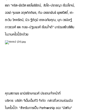
แรก “คริส-พีรวัส แสงโพธิรัตน์, สิงโต-ปราชญา เรืองโรจน์,
ออฟ-จุมพล อดุลกิตติพร, กัน-อรรถพันธ์ พูลสวัสดิ์, เต-
ตะวัน วิหครัตน์, นิว-ฐิติภูมิ เตชะอภัยคุณ, มุก-วรนิษฐ์
ถาวรวงศ์ และ ทอย-ปฐมพงศ์ เรือนใจดี” มาร่วมสร้างสีสัน
ในงานครั้งนี้อีกด้วย
คุณสถาพร พานิชรักษาพงศ์ ประธานเจ้าหน้าที่
บริหาร บริษัท จีเอ็มเอ็มทีวี จำกัด กล่าวถึงความร่วมมือ
ในครั้งนี้ว่า “สำหรับการเป็น Partnership ของ “มิสทิน”