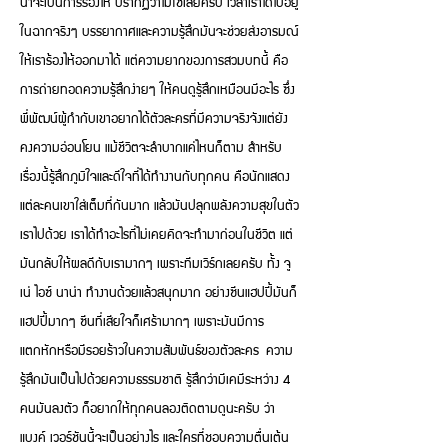
น่าจะเป็นการร้องไห้ ปรากฏว่าไม่ใช่เลยครับ เวลาเราได้ไปอยู่
ในฉากจริงๆ บรรยากาศและความรู้สึกมันจะช่วยส่งอารมณ์
ให้เราร้องไห้ออกมาได้ แต่ความยากของการสวมบทนี้ คือ
การถ่ายทอดความรู้สึกง่ายๆ ให้คนดูรู้สึกเหมือนมีอะไร ซึ่ง
พี่พัฒน์ผู้กำกับเขาอยากได้ตัวละครที่มีความจริงจังแต่ยัง
คงความอ่อนโยน แม้ชีวิตจะลําบากแค่ไหนก็ตาม สำหรับ
เรื่องนี้รู้สึกภูมิใจและดีใจที่ได้ทำงานกับทุกคน คือนักแสดง
แต่ละคนเขาใส่เต็มที่กันมาก แล้วมันปลุกพลังความสุขในตัว
เราไปด้วย เราได้ทำอะไรที่ไม่เคยคิดจะทำมาก่อนในชีวิต แต่
มันกลับให้ผลดีกับเรามากๆ เพราะทีมเวิร์กเลยครับ ทั้ง จู
เน่ ไอซ์ นาน่า ทำงานด้วยแล้วสนุกมาก อย่างซีนแฮปปี้มันก็
แฮปปี้มากๆ ซีนที่เสียใจก็เศร้ามากๆ เพราะมันมีการ
แตกหักหรือมีรอยร้าวในความสัมพันธ์ของตัวละคร ความ
รู้สึกมันเป็นไปด้วยความธรรมชาติ รู้สึกว่ามีเคมีระหว่าง 4
คนมันลงตัว ก็อยากให้ทุกคนลองติดตามดูนะครับ ว่า
แบงค์ เวอร์ชันนี้จะเป็นอย่างไร และใครที่ชอบความตื่นเต้น