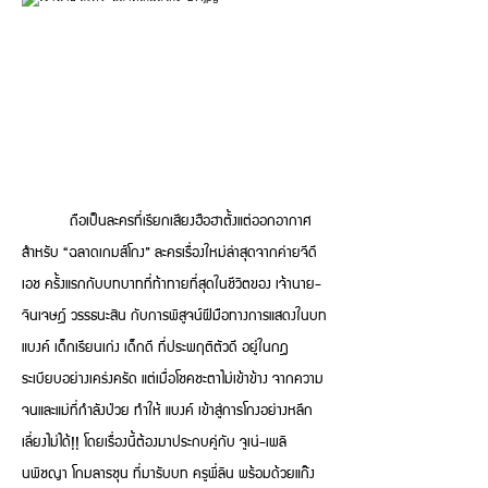
ถือเป็นละครที่เรียกเสียงฮือฮาตั้งแต่ออกอากาศ
สำหรับ “ฉลาดเกมส์โกง” ละครเรื่องใหม่ล่าสุดจากค่ายจีดี
เอช ครั้งแรกกับบทบาทที่ท้าทายที่สุดในชีวิตของ เจ้านาย-
จินเจษฎ์ วรรธนะสิน กับการพิสูจน์ฝีมือทางการแสดงในบท
แบงค์ เด็กเรียนเก่ง เด็กดี ที่ประพฤติตัวดี อยู่ในกฎ
ระเบียบอย่างเคร่งครัด แต่เมื่อโชคชะตาไม่เข้าข้าง จากความ
จนและแม่ที่กําลังป่วย ทําให้ แบงค์ เข้าสู่การโกงอย่างหลีก
เลี่ยงไม่ได้!! โดยเรื่องนี้ต้องมาประกบคู่กับ จูเน่-เพลิ
นพิชญา โกมลารชุน ที่มารับบท ครูพี่ลิน พร้อมด้วยแก๊ง