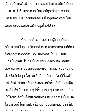
เด็กโกงอินเตอร์อย่าง นาน่า-ศวรรยา ไพศาลพยัคฆ์ กับบท
เกรซ และ ไอซ์-พาริส อินทรโกมาลย์สุต ที่จะมาสวมบท
พัฒน์ ประชันฝีมือกับนักแสดงรุ่นใหญ่คับคั่ง กำกับโดย
พัฒน์ บุญนิธิพัฒน์ ผู้กำกับรุ่นใหม่ไฟแรง
เจ้านาย กล่าวว่า “ตอนแรกรู้สึกกดดันมาก
ครับ เพราะเป็นละครเรื่องแรกในชีวิต และตัวละครแบงค์ค่อน
ข้างแตกต่างจากตัวเรามาก เรียกว่าตรงข้ามแบบร้อย
เปอร์เซ็นต์เลย เจ้านายเป็นคนแฮปปี้ตลอดเวลา แต่อย่าง
น้องแบงค์เขาจะเป็นอีกแบบเลยครับ จะค่อนข้างเป็นคนเก็บ
ตัว จริงจังกับทุกเรื่อง และเข้ากับคนอื่นยาก โชคดีที่พอได้
เวิร์กช็อป ทําให้เราค้นหาตัวละครได้เร็วขึ้น ทำให้ความเป็น
แบงค์ในตัวเจ้านายค่อยๆ ไต่ขึ้นไปเรื่อยๆ เริ่มตั้งแต่ศูนย์ จน
เข้าใจอย่างลึกซึ้ง ต้องใช้เวลาในการปรับตัว กลายเป็นแบงค์
ในเวอร์ชันนี้ ในการแสดงที่ผ่านมา ตอนแรกคิดว่ายากที่สุด