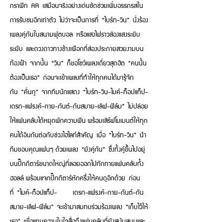
กราฟิก AR เสมือนจริงอย่างเด่นชัดช่วยเพิ่มอรรถรสใน
การรับชมอีกเท่าตัว ไม่ว่าจะเป็นการที่ “ไบร์ท-วิน” นั่งร้อง
เพลงคู่กันในสนามฟุตบอล หรือแสงไฟราวส่องแสงระยิบ
ระยับ และดวงดาวทางช้างเผือกที่ส่องประกายสวยงามบน
ท้องฟ้า จากนั้น “วิน” ก็ขอโชว์เพลงเดี่ยวสุดฮิต “คนนั้น
ต้องเป็นเธอ” ก่อนจะเข้าเพลงที่ทำให้ทุกคนได้มารู้จัก
กัน “คั่นกู” จากทีมนักแสดง “ไบร์ท-วิน-ไมค์-ท็อปแท็ป-
เดรก-แฟรงค์-กาย-กันต์-กันสมาย-เลิฟ-ฟิล์ม” ไม่ปล่อย
ให้แฟนคลับได้หยุดพักความฟิน พร้อมเสิร์ฟโมเมนต์ให้ทุก
คนได้อินกันต่อกับช่วงไฮไลท์สำคัญ เมื่อ “ไบร์ท-วิน” นำ
ทีมขอบคุณแฟนๆ ด้วยเพลง “ยังคู่กัน” ซึ่งทั้งคู่ขึ้นไปอยู่
บนปิ๊กกีตาร์ขนาดใหญ่ที่ลอยออกไปทักทายแฟนคลับทั้ง
ฮอลล์ พร้อมแจกปิ๊กกีตาร์หักครึ่งให้คนดูอีกด้วย ก่อน
ที่ “ไมค์-ท็อปแท็ป- เดรก-แฟรงค์-กาย-กันต์-กัน
สมาย-เลิฟ-ฟิล์ม” จะเข้ามาสมทบร่วมร้องเพลง “เก็บไว้ให้
เธอ” เพื่อแทนความในใจสื่อถึงแฟนคลับที่ยังสนับสนุนและ