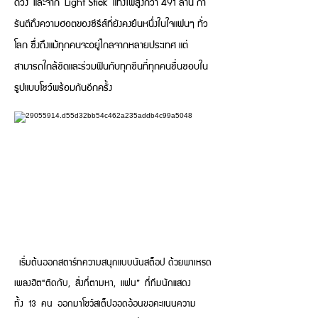
ดวง และจาก Light Stick แท่งไฟสูงกว่า 491 ล้าน กา
รันตีถึงความฮอตของซีรีส์ที่ยังคงยืนหนึ่งในใจแฟนๆ ทั่ว
โลก ซึ่งถึงแม้ทุกคนจะอยู่ไกลจากหลายประเทศ แต่
สามารถใกล้ชิดและร่วมฟินกับทุกซีนที่ทุกคนชื่นชอบใน
รูปแบบโชว์พร้อมกันอีกครั้ง
เริ่มต้นออกสตาร์ทความสนุกแบบนันสต็อป ด้วยพาเหรด
เพลงฮิต“ติดกับ, สิ่งที่ตามหา, แฟน” ที่ทีมนักแสดง
ทั้ง 13 คน ออกมาโชว์สเต็ปออดอ้อนขอคะแนนความ