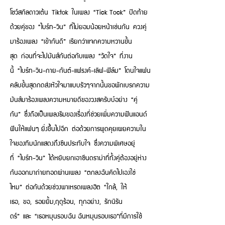
โชว์สกิลดาวเต้น Tiktok ในเพลง “Tick Tock” ปิดท้าย
ด้วยคู่ของ “ไบร์ท-วิน” ที่ไม่ยอมน้อยหน้าเช่นกัน ควงคู่
มาร้องเพลง “เข้ากันดี” เรียกว่าแจกความหวานขั้น
สุด ก่อนที่จะไปมันส์กันต่อกับเพลง “วัดใจ” ที่งาน
นี้ “ไบร์ท-วิน-กาย-กันต์-แฟรงค์-เลิฟ-ฟิล์ม” โดนใจแฟน
คลับขั้นสุดกดส่งหัวใจมาแบบรัวๆจากนั้นขอพักเบรกความ
มันส์มาร้องเพลงความหมายดีของวงสครับบ์อย่าง “คู่
กัน” ซึ่งถือเป็นเพลงธีมของเรื่องที่ช่วยเพิ่มความฟันแอนด์
ฟินให้แฟนๆ ยิ่งขึ้นไปอีก ต่อด้วยการพูดคุยเผยความใน
ใจของทีมนักแสดงถึงซีนประทับใจ ซึ่งความพิเศษอยู่
ที่ “ไบร์ท-วิน” ได้หยิบยกเอาซีนดราม่าที่ทั้งคู่ต้องอยู่ห่าง
กันออกมาถ่ายทอดผ่านเพลง “ตกลงฉันคิดไปเองใช่
ไหม” ต่อกันด้วยช่วงพาเหรดเพลงฮิต “ใกล้, ให้
เธอ, ขอ, รอยยิ้ม,ฤดูร้อน, ทุกอย่าง, รักนิรัน
ดร์” และ “เธอหมุนรอบฉัน ฉันหมุนรอบเธอ”ที่มีการใช้