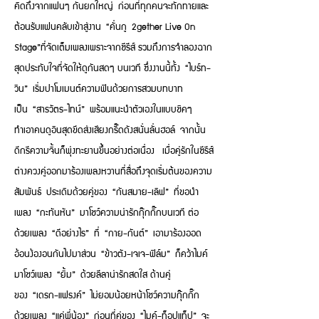
คิดถึงจากแฟนๆ กันยกใหญ่ ก่อนที่ทุกคนจะทักทายและ
ต้อนรับแฟนคลับเข้าสู่งาน “คั่นกู 2gether Live On
Stage”ที่จัดเต็มเพลงเพราะจากซีรีส์ รวมถึงการจำลองฉาก
สุดประทับใจที่จัดให้ดูกันสดๆ บนเวที ซึ่งงานนี้ทั้ง “ไบร์ท-
วิน” เริ่มปาโมเมนต์ความฟินด้วยการสวมบทบาท
เป็น “สารวัตร-ไทน์” พร้อมแนะนำตัวเองในแบบชิคๆ
ทำเอาคนดูอินสุดขีดส่งเสียงกรี๊ดดังสนั่นลั่นฮอล์ จากนั้น
ดีกรีความจิ้นก็พุ่งทะยานขึ้นอย่างต่อเนื่อง เมื่อคู่รักในซีรีส์
ต่างควงคู่ออกมาร้องเพลงหวานที่สื่อถึงจุดเริ่มต้นของความ
สัมพันธ์ ประเดิมด้วยคู่ของ “กันสมาย-เลิฟ” ที่ขอนำ
เพลง “กะทันหัน” มาโชว์ความน่ารักกุ๊กกิ๊กบนเวที ต่อ
ด้วยเพลง “ดีอย่างไร” ที่ “กาย-กันต์” เอามาร้องออด
อ้อนง้องอนกันไปมาส่วน “ข้าวตัง-เจเจ-ฟิล์ม” ก็คว้าไมค์
มาโชว์เพลง “ยิ้ม” ด้วยลีลาน่ารักสดใส ด้านคู่
ของ “เดรก-แฟรงค์” ไม่ยอมน้อยหน้าโชว์ความกุ๊กกิ๊ก
ด้วยเพลง “แค่พี่น้อง” ก่อนที่คู่ของ “ไมค์-ท็อปแท็ป” จะ