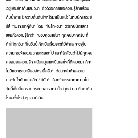
อยู่เขียงข้างกันเสมอมา ต่อด้วยการเผยความรู้สึกพร้อม
กับน้ำตาแห่งความตื้นตันใจที่ได้มาเป็นหนึ่งในทีมนักแสดงซี
รีส์ “เพราะเราคู่กัน” โดย “ไบร์ท-วิน” ตัวแทนนักแสดง
เผยถึงความรู้สึกว่า “ขอบคุณแฟนๆ ทุกคนมากครับ ที่
ทำให้ทุกวินาทีในวันนี้เกิดเป็นเรื่องราวที่มีค่าและจะอยู่ใน
ความทรงจำของพวกเราตลอดไป และที่สำคัญถ้าไม่มีทุกคน
คอยมอบความรัก สนับสนุนและเป็นแรงใจที่ดีเสมอมา ก็จะ
ไม่มีพวกเรามายืนอยู่ตรงนี้ครับ” ก่อนจะส่งท้ายความ
ประทับใจกับเพลงฮิต “คู่กัน” เรียกว่าบรรยากาศงานใน
วันนี้เต็มอิ่มครบทุกรสทุกอารมณ์ ทั้งสนุกสนาน ตื่นตาตื่น
ใจและซึ้งใจสุดๆ เลยทีเดียว