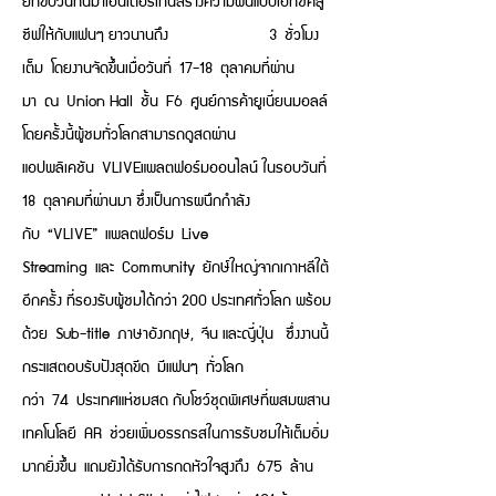
ยกขบวนกันมาเอ็นเตอร์เทนสร้างความฟินแบบเอ็กซ์คลู
ซีฟให้กับแฟนๆ ยาวนานถึง 3 ชั่วโมง
เต็ม โดยงานจัดขึ้นเมื่อวันที่ 17-18 ตุลาคมที่ผ่าน
มา ณ Union Hall ชั้น F6 ศูนย์การค้ายูเนี่ยนมอลล์
โดยครั้งนี้ผู้ชมทั่วโลกสามารถดูสดผ่าน
แอปพลิเคชัน VLIVEแพลตฟอร์มออนไลน์ ในรอบวันที่
18 ตุลาคมที่ผ่านมา ซึ่งเป็นการผนึกกำลัง
กับ “VLIVE” แพลตฟอร์ม Live
Streaming และ Community ยักษ์ใหญ่จากเกาหลีใต้
อีกครั้ง ที่รองรับผู้ชมได้กว่า 200 ประเทศทั่วโลก พร้อม
ด้วย Sub-title ภาษาอังกฤษ, จีน และญี่ปุ่น ซึ่งงานนี้
กระแสตอบรับปังสุดขีด มีแฟนๆ ทั่วโลก
กว่า 74 ประเทศแห่ชมสด กับโชว์ชุดพิเศษที่ผสมผสาน
เทคโนโลยี AR ช่วยเพิ่มอรรถรสในการรับชมให้เต็มอิ่ม
มากยิ่งขึ้น แถมยังได้รับการกดหัวใจสูงถึง 675 ล้าน