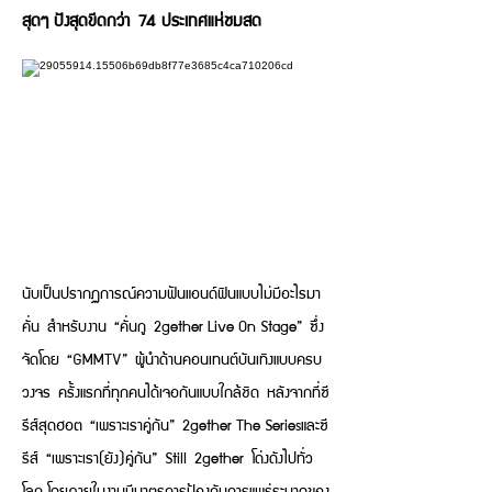
สุดๆ ปังสุดขีดกว่า 74 ประเทศแห่ชมสด
นับเป็นปรากฏการณ์ความฟันแอนด์ฟินแบบไม่มีอะไรมา
คั่น สำหรับงาน “คั่นกู 2gether Live On Stage” ซึ่ง
จัดโดย “GMMTV” ผู้นำด้านคอนเทนต์บันเทิงแบบครบ
วงจร ครั้งแรกที่ทุกคนได้เจอกันแบบใกล้ชิด หลังจากที่ซี
รีส์สุดฮอต “เพราะเราคู่กัน” 2gether The Seriesและซี
รีส์ “เพราะเรา(ยัง)คู่กัน” Still 2gether โด่งดังไปทั่ว
โลก โดยภายในงานมีมาตรการป้องกันการแพร่ระบาดของ