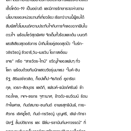
เชื้อโควิด-19 เป็นอย่างดี และมีการรักษาระยะห่างตาม
นโยบายของหน่วยงานที่เกี่ยวข้อง เรียกว่างานนี้ผู้ชมได้
สัมผัสทั้งโมเมนต์ความประทับใจกับการจำลองฉากฟินใน
ดวงใจ พร้อมโชว์สุดพิเศษ จัดเต็มทั้งร้องและเต้น บนเวที
แสงสีเสียงสุดอลังการ นำทีมโดยคู่ฮอตสุดปัง “ไบร์ท-
วชิรวิชญ์ ชีวอารี,วิน-เมธวิน โอภาสเอี่ยม
ขจร” หรือ “สารวัตร-ไทน์” ขวัญใจของแฟนๆ ทั่ว
โลก พร้อมด้วยทีมนักแสดงวัยรุ่นมาแรง “ไมค์-ชิน
รัฐ สิริพงษ์ชวลิต, ท็อปแท็ป-จิรกิตติ์ คูอาริยะ
กุล, เดรก-สัตบุตร แลดิกี, แฟรงค์-ธนัตถ์ศรันย์ ซํา
ทองไหล, เจเจ-ชยกร จุฑามาศ, ข้าวตัง-ธนวัฒน์ รัตน
กิจไพศาล, กันต์สมาย-ชนกันต์ อาพรสุทธินันธ์, กาย-
ศิวกร เลิศชูโชติ, กันต์-กรวิชญ์ บุญศรี, เลิฟ-ภัทรา
นิษฐ์ ลิ้มปติยากร และ ฟิล์ม-รชานันท์มหาวรรณ์” ที่