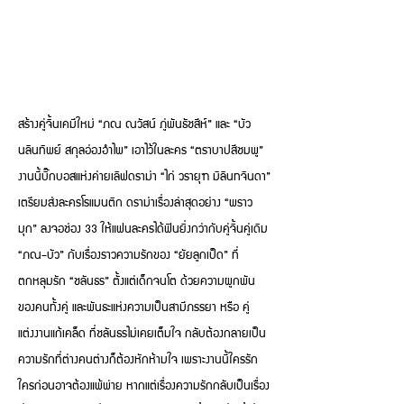
สร้างคู่จิ้นเคมีใหม่ “ภณ ณวัสน์ ภู่พันธัชสีห์” และ “บัว
นลินทิพย์ สกุลอ่องอำไพ” เอาไว้ในละคร “ตราบาปสีชมพู”
งานนี้บิ๊กบอสแห่งค่ายเลิฟดราม่า “ไก่ วรายุฑ มิลินทจินดา”
เตรียมส่งละครโรแมนติก ดราม่าเรื่องล่าสุดอย่าง “พราว
มุก” ลงจอช่อง 33 ให้แฟนละครได้ฟินยิ่งกว่ากับคู่จิ้นคู่เดิม
“ภณ-บัว” กับเรื่องราวความรักของ “ยัยลูกเป็ด” ที่
ตกหลุมรัก “ชลันธร” ตั้งแต่เด็กจนโต ด้วยความผูกพัน
ของคนทั้งคู่ และพันธะแห่งความเป็นสามีภรรยา หรือ คู่
แต่งงานแก้เคล็ด ที่ชลันธรไม่เคยเต็มใจ กลับต้องกลายเป็น
ความรักที่ต่างคนต่างก็ต้องหักห้ามใจ เพราะงานนี้ใครรัก
ใครก่อนอาจต้องแพ้พ่าย หากแต่เรื่องความรักกลับเป็นเรื่อง