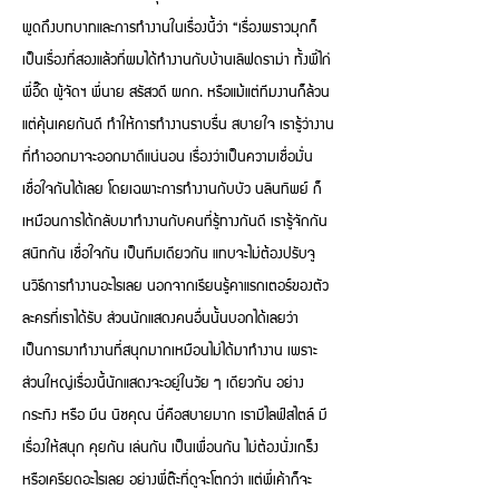
พูดถึงบทบาทและการทำงานในเรื่องนี้ว่า “เรื่องพราวมุกก็
เป็นเรื่องที่สองแล้วที่ผมได้ทำงานกับบ้านเลิฟดราม่า ทั้งพี่ไก่
พี่อี๊ด ผู้จัดฯ พี่นาย สรัสวดี ผกก. หรือแม้แต่ทีมงานก็ล้วน
แต่คุ้นเคยกันดี ทำให้การทำงานราบรื่น สบายใจ เรารู้ว่างาน
ที่ทำออกมาจะออกมาดีแน่นอน เรื่องว่าเป็นความเชื่อมั่น
เชื่อใจกันได้เลย โดยเฉพาะการทำงานกับบัว นลินทิพย์ ก็
เหมือนการได้กลับมาทำงานกับคนที่รู้ทางกันดี เรารู้จักกัน
สนิทกัน เชื่อใจกัน เป็นทีมเดียวกัน แทบจะไม่ต้องปรับจู
นวิธีการทำงานอะไรเลย นอกจากเรียนรู้คาแรกเตอร์ของตัว
ละครที่เราได้รับ ส่วนนักแสดงคนอื่นนั้นบอกได้เลยว่า
เป็นการมาทำงานที่สนุกมากเหมือนไม่ได้มาทำงาน เพราะ
ส่วนใหญ่เรื่องนี้นักแสดงจะอยู่ในวัย ๆ เดียวกัน อย่าง
กระทิง หรือ มีน นิชคุณ นี่คือสบายมาก เรามีไลฟ์สไตล์ มี
เรื่องให้สนุก คุยกัน เล่นกัน เป็นเพื่อนกัน ไม่ต้องนั่งเกร็ง
หรือเครียดอะไรเลย อย่างพี่ต๊ะที่ดูจะโตกว่า แต่พี่เค้าก็จะ