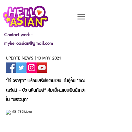
Contact work :
myhelloasian@gmail.com
UPDATE NEWS | 10 MAY 2021
“ไก่ วรายุฑ” พร้อมเสิร์ฟความแซ่บ
ดึงคู่จิ้น “ภณ
ณวัสน์ - บัว นลินทิพย์” คัมแบ็ค..แบบฟินยิ่งกว่า
ใน “พราวมุก”