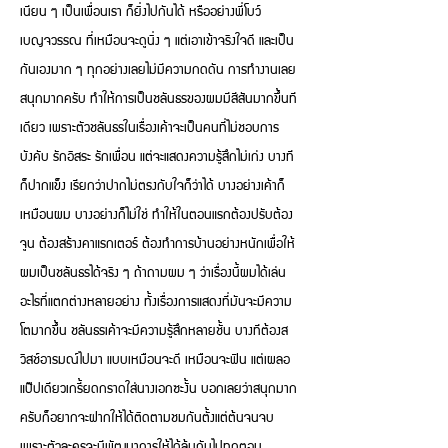
เนียน ๆ เป็นเพื่อนเรา ก็ยิ่งไปกันได้ หรืออย่างพี่โบว์
เบญจวรรณ ที่เหมือนจะดูนิ่ง ๆ แต่เอาเข้าจริงใจดี และเป็น
กันเองมาก ๆ ทุกอย่างเลยไม่มีความกดดัน การทำงานเลย
สนุกมากครับ ทำให้การเป็นชลันธรของผมมีสีสันมากขึ้นที
เดียว เพราะตัวชลันธรในเรื่องเค้าจะเป็นคนที่ไม่ชอบการ
บังคับ รักอิสระ รักเพื่อน แต่จะแสดงความรู้สึกไม่เก่ง บางที
ก็ปากแข็ง เรียกว่าปากไม่ตรงกับใจก็ว่าได้ บางอย่างเค้าก็
เหมือนผม บางอย่างก็ไม่ใช่ ทำให้ในตอนแรกต้องปรับต้อง
จูน ต้องสร้างคาแรกเตอร์ ต้องทำการบ้านอย่างหนักเพื่อให้
ผมเป็นชลันธรได้จริง ๆ ถ้าถามผม ๆ ว่าเรื่องนี้ผมได้เล่น
อะไรที่แตกต่างหลายอย่าง ทั้งเรื่องการแสดงที่มันจะมีความ
โตมากขึ้น ชลันธรเค้าจะมีความรู้สึกหลายชั้น บางทีต้องส
วิสช์อารมณ์ไปมา แบบเหมือนจะดี เหมือนจะฟิน แต่เผลอ
แป๊ปเดียวเกรี้ยดกราดใส่นางเอกซะงั้น บอกเลยว่าสนุกมาก
ครับก็อยากจะฝากให้ได้ติดตามชมกันตั้งแต่ต้นจนจบ
เพราะตัวละครจะมีพัฒนาการให้ได้ลุ้นกันไปทุกตอน