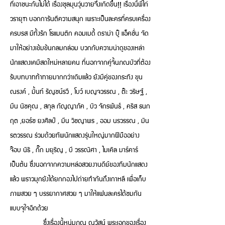
ที่เอาชนะกันไม่ได้ เรื่องชุลมุนวุ่นวายจึงเกิดขึ้น!! เรื่องนี้พี่ไก่
วรายุฑ บอกการันตีความสนุก เพราะเป็นละครที่ครบเครื่อง
ครบรส มีทั้งรัก โรแมนติก คอมเมดี้ ดราม่า บู๊ แอ็คชั่น จัด
มาให้อย่างเข้มข้นกลมกล่อม บวกกับความน่าดูของเหล่า
นักแสดงเคมีสดใหม่หลายคน ที่นอกจากคู่จิ้นภณบัวที่ต้อง
รับบทบาทท้าทายมากกว่าเดิมแล้ว ยังมีคู่ของกระทิง ขุน
ณรงค์ , มิ้นท์ รัญชน์รวี , โบว์ เบญจวรรณ , ต๊ะ วริษฐ์ ,
มีน นิชคุณ , สกุล กัญญาภัค , บิว จักรพันธ์ , คริส ธนก
ฤต ,ยอร์ช ยงศิลป์ , มีน วิชญาพร , ออม นรวรรณ , มิน
รตวรรณ ร่วมด้วยทัพนักแสดงรุ่นใหญ่มากฝีมืออย่าง
จ๊อบ นิธิ , กิ๊ก มยุริญ , บี วรรณิศา , ไมเคิล มาร์คาร์
เป็นต้น ซึ่งนอกจากความหล่อสวยงานดีย์ของทีมนักแสดง
แล้ว พราวมุกยังได้ยกกองไปถ่ายทำกันถึงเกาหลี เพื่อเก็บ
ภาพสวย ๆ บรรยากาศสวย ๆ มาให้แฟนละครได้ชมกัน
แบบจุใจอีกด้วย
ซึ่งเรื่องนี้หนุ่มภณ ณวัสน์ พระเอกของเรื่อง