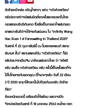
ตัวร้ายหน้าหล่อ ขวัญใจสาวๆ อย่าง "หวังฮ่าวเซวียน"
หลังประกาศว่าจะมีแฟนมีตเดี่ยวครั้งแรกของเขาในไทย
กระแสตอบรับดีเกินคาด ซึ่งเพื่อเป็นการเอาใจแฟนๆของ
เขาและการันตีว่าจะได้เจอกันแน่นอน ใน "Infinity Wang
Hao Xuan 1 st Fanmeeting in Thailand 2020"
วันเสาร์ ที่ 22 กุมภาพันธ์นี้ ณ โรงละครเคแบงก์ สยาม
พิฆเนศ ชั้น7 สยามสแควร์วัน "หวังฮ่าวเซวียน" ก็ส่ง
คลิปตรงจากเมืองจีน มาอ้อนแฟนชาวไทย ว่า "สวัสดี
ครับ ผมชื่อ หวังฮ่าวเซวียน ครับ ครั้งนี้เป็นครั้งแรกที่จะ
ได้ไปไทยเจอกับพวกคุณ ดีใจมากๆครับ วันที่ 22 เดือน
2 ปี 2020 เรามาใช้เวลานั้นไปด้วยกันนะครับ ตัวร้าย
ที่รัก"
อ้อนหนักขนาดนี้ เตรียมตัวให้พร้อม เพราะจะเปิด
จำหน่ายบัตรวันเสาร์ ที่ 18 มกราคม 2563 คนไทย เวลา