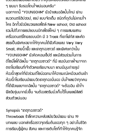
ๆ ผมมา รับรองโดนใจแน่นอนครับ”
นอกจากนี้ “YOUNGOHM” ยังนำเสนออัลบั้มใหม่ ผ่าน
แนวดนตรีฮิปฮอป, แรป แบบจัดเต็ม ชนิดที่ดุดันไม่เกรงใจ
ใคร อีกทั้งยังมีแนวเพลงสไตล์ New school, Old school
รวมไปถึงการแรปลงบนบีทสไตล์ใหม่ ๆ การผสมผสาน
เครื่องดนตรีไทยลงบนบีท มี 3 Track ที่เขาโฟกัส และคัด
สรรเป็นพิเศษอยากให้ทุกคนได้ฟังคือเพลง Very Very
Small, สายน้ำผึ้ง และธาตุทองซาวด์ และพิเศษกว่านั้น
“YOUNGOHM” ยังคิดคอนเซ็ปต์ และมีส่วนร่วมในการ
ดีไซน์โลโก้อัลบั้ม “ธาตุทองซาวด์” ที่มี แรงบันดาลใจมาจาก
ตราโรงเรียนที่เจ้าตัวเคยเรียนจบมา แถมมีมุมถ่ายรูป
ห้องน้ำสุดเก๋ที่ยังร่วมดีไซน์ออกมาให้อารมณ์เหมือนเดินเข้า
ห้องน้ำโรงเรียนมัธยมวัดธาตุทองนั่นเอง มั่นใจเลยว่าทุกคน
ที่ได้ฟังเพลงจากอัลบั้ม “ธาตุทองซาวด์” จะต้องอิน เข้าใจ
ฟีลวัยรุ่นมากยิ่งขึ้น จนต้องสตรีมมิ่งเก็บไว้ในเพลย์ลิสต์
ส่วนตัวแน่นอน
Synopsis “ธาตุทองซาวด์”
Throwback รำลึกความหลังสมัยวัยมัธยม ผ่าน 19
บทเพลง บอกเล่าเรื่องราวจุดเริ่มต้นของทุก ๆ อย่างในชีวิต
การเรียนรู้ผู้คน สังคม และการเติบโตที่ทำให้ทุกคนรู้จัก