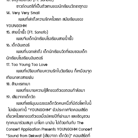
ซาวด์ดนตรีที่เป็นตัวแทนของนักเรียนวัดธาตุทอง
14. Very Very Small
เพลงที่เล่าถึงความรักครั้งแรก สมัยเรียนของ
YOUNGOHM
15. สายน้ำผึ้ง (Ft. Sonofo)
เพลงจีบเด็กนักเรียนโรงเรียนสายน้ำผึ้ง
16. เด็กอินเตอร์
เพลงที่บอกเล่าถึง เด็กนักเรียนวัดที่แอบชอบเด็ก
นักเรียนโรงเรียนอินเตอร์
17. Too Young Too Love
เพลงที่เปรียบเทียบความรักในวัยเรียน ก็เหมือนจุด
เทียนกลางสายฝน
18. สำมะเรเทเมา
เพลงที่ระบายความรู้สึกของตัวเองตอนกำลังเมา
19. เสียงจากเด็กวัด
เพลงที่แชร์มุมมองของเด็กวัดคนหนึ่งที่มีต่อโลกใบนี้
ไม่เพียงเท่านี้ “YOUNGOHM” ยังประกาศจัดคอนเสิร์ต
เดี่ยวครั้งแรกของตัวเองเมื่อปลายปีที่ผ่านมา และเชิญชวน
ทุกคนมาร่วมสนุก มาโยก มามัน ไปด้วยกันกับ The
Concert Application Presents YOUNGOHM Concert
“Sound from Dekwat (เสียงจาก เด็กวัด)” คอนเสิร์ตที่