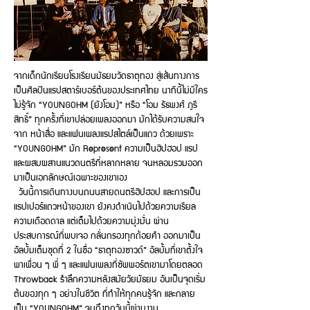
จากเด็กนักเรียนโรงเรียนมัธยมวัดธาตุทอง สู่เส้นทางการ
เป็นศิลปินแรปสตาร์เบอร์ต้นของประเทศไทย นาทีนี้ไม่มีใคร
ไม่รู้จัก “YOUNGOHM (ยังโอม)” หรือ “โอม รัธพงศ์ ภูรี
สิทธิ์” ทุกครั้งที่เขาปล่อยเพลงออกมา มักได้รับความสนใจ
จาก หน้าสื่อ และแฟนเพลงแรปสไตล์เป็นแถว ด้วยเพราะ
“YOUNGOHM” มัก Represent ความเป็นฮิปฮอป แรป
และผสมผสานแนวดนตรีที่หลากหลาย จนหลอมรวมออก
มาเป็นเอกลักษณ์เฉพาะของเขาเอง
วันนี้การเดินทางบนถนนสายดนตรีฮิปฮอป และการเป็น
แรปเปอร์แถวหน้าของเขา ยังคงดำเนินไปด้วยความเรียล
ความเดือดดาล แต่เต็มไปด้วยความมุ่งมั่น ผ่าน
ประสบการณ์ที่พบเจอ กลั่นกรองทุกถ้อยคำ ออกมาเป็น
อัลบั้มเต็มชุดที่ 2 ในชื่อ “ธาตุทองซาวด์” อัลบั้มที่เขาตั้งใจ
พาเพื่อน ๆ พี่ ๆ และแฟนเพลงที่ซัพพอร์ตเขามาโดยตลอด
Throwback รำลึกความหลังสมัยวัยมัธยม อันเป็นจุดเริ่ม
ต้นของทุก ๆ อย่างในชีวิต ที่ทำให้ทุกคนรู้จัก และกลาย
เป็น “YOUNGOHM” จนถึงทุกวันนี้ผ่านงาน