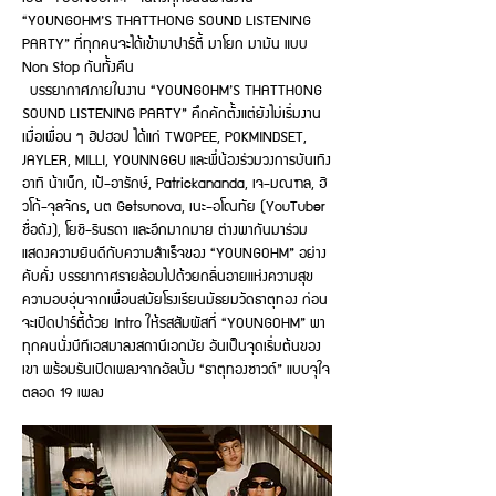
“YOUNGOHM’S THATTHONG SOUND LISTENING
PARTY” ที่ทุกคนจะได้เข้ามาปาร์ตี้ มาโยก มามัน แบบ
Non Stop กันทั้งคืน
บรรยากาศภายในงาน “YOUNGOHM’S THATTHONG
SOUND LISTENING PARTY” คึกคักตั้งแต่ยังไม่เริ่มงาน
เมื่อเพื่อน ๆ ฮิปฮอป ได้แก่ TWOPEE, POKMINDSET,
JAYLER, MILLI, YOUNNGGU และพี่น้องร่วมวงการบันเทิง
อาทิ น้าเน็ก, เป้-อารักษ์, Patrickananda, เจ-มณฑล, ฮิ
วโก้-จุลจักร, นต Getsunova, เนะ-อโณทัย (YouTuber
ชื่อดัง), โยชิ-รินรดา และอีกมากมาย ต่างพากันมาร่วม
แสดงความยินดีกับความสำเร็จของ “YOUNGOHM” อย่าง
คับคั่ง บรรยากาศรายล้อมไปด้วยกลิ่นอายแห่งความสุข
ความอบอุ่นจากเพื่อนสมัยโรงเรียนมัธยมวัดธาตุทอง ก่อน
จะเปิดปาร์ตี้ด้วย Intro ให้รสสัมผัสที่ “YOUNGOHM” พา
ทุกคนนั่งบีทีเอสมาลงสถานีเอกมัย อันเป็นจุดเริ่มต้นของ
เขา พร้อมรันเปิดเพลงจากอัลบั้ม “ธาตุทองซาวด์” แบบจุใจ
ตลอด 19 เพลง