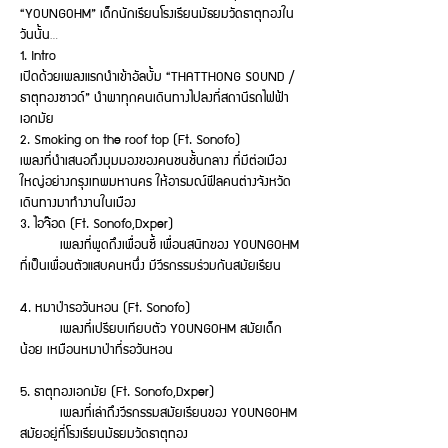
“YOUNGOHM” เด็กนักเรียนโรงเรียนมัธยมวัดธาตุทองใน
วันนั้น…
1. Intro
เปิดด้วยเพลงแรกนำเข้าอัลบั้ม “THATTHONG SOUND /
ธาตุทองซาวด์” นำพาทุกคนเดินทางไปลงที่สถานีรถไฟฟ้า
เอกมัย
2. Smoking on the roof top (Ft. Sonofo)
เพลงที่นำเสนอถึงมุมมองของคนชนชั้นกลาง ที่มีต่อเมือง
ใหญ่อย่างกรุงเทพมหานคร ให้อารมณ์ฟีลคนต่างจังหวัด
เดินทางมาทำงานในเมือง
3. ไอจ๊อด (Ft. Sonofo,Dxper)
เพลงที่พูดถึงเพื่อนซี้ เพื่อนสนิทของ YOUNGOHM
ที่เป็นเพื่อนตัวแสบคนหนึ่ง มีวีรกรรมร่วมกันสมัยเรียน
4. หมาป่ารอวันหอน (Ft. Sonofo)
เพลงที่เปรียบเทียบตัว YOUNGOHM สมัยเด็ก
น้อย เหมือนหมาป่าที่รอวันหอน
5. ธาตุทองเอกมัย (Ft. Sonofo,Dxper)
เพลงที่เล่าถึงวีรกรรมสมัยเรียนของ YOUNGOHM
สมัยอยู่ที่โรงเรียนมัธยมวัดธาตุทอง