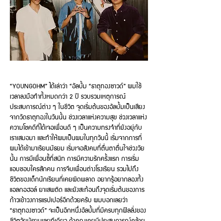
“YOUN
GOHM” ได้เล่าว่า “อัลบั้ม “ธาตุทองซาวด์” ผมใช้
เวลาลงมือทำทั้งหมดกว่า 2 ปี รวบรวมเหตุการณ์
ประสบการณ์ต่าง ๆ ในชีวิต จุดเริ่มต้นของอัลบั้มเป็นเสียง
จากวัดธาตุทองในวันนั้น ช่วงเวลาแห่งความสุข ช่วงเวลาแห่ง
ความโชคดีที่ได้เจอเพื่อนดี ๆ เป็นความทรงจำที่ยังอยู่กับ
เราเสมอมา และทำให้ผมเป็นผมในทุกวันนี้ เริ่มจากการที่
ผมได้เข้ามาเรียนมัธยม เริ่มเจอสังคมที่ตื่นตาตื่นใจช่วงวัย
นั้น การมีเพื่อนซี้ที่สนิท การมีความรักครั้งแรก การเริ่ม
แอบชอบใครสักคน การจีบเพื่อนต่างโรงเรียน รวมไปถึง
ชีวิตของเด็กนักเรียนที่เคยผิดพลาด อยากรู้อยากลองทั้ง
แอลกอฮอล์ ยาเสพติด และยังสะท้อนถึงจุดเริ่มต้นของการ
ก้าวเข้าวงการแรปเปอร์อีกด้วยครับ ผมบอกเลยว่า
“ธาตุทองซาวด์” จะเป็นอีกหนึ่งอัลบั้มที่มีครบทุกฟีลลิ่งของ
ชีวิตวัยมัธยมเลยทีเดียว ถ้าคุณเคยมีประสบการณ์คล้าย