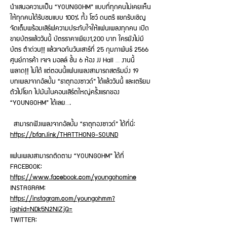
นำเสนอความเป็น “YOUNGOHM” แบบที่ทุกคนไม่เคยเห็น
ให้ทุกคนได้รับชมแบบ 100% ทั้ง โชว์ ดนตรี แขกรับเชิญ
จัดเต็มพร้อมเสิร์ฟความประทับใจให้แฟนเพลงทุกคน เปิด
ขายบัตรแล้ววันนี้ บัตรราคาเพียง1,200 บาท ใครยังไม่มี
บัตร ตำด่วน!! แล้วเจอกันวันเสาร์ที่ 25 กุมภาพันธ์ 2566
ศูนย์การค้า เจเจ มอลล์ ชั้น 6 ห้อง JJ Hall … งานนี้
พลาด!! ไม่ได้ แต่ตอนนี้แฟนเพลงสามารถสตรีมมิ่ง 19
บทเพลงจากอัลบั้ม “ธาตุทองซาวด์” ได้แล้ววันนี้ และเตรียม
ตัวไปโยก ไปมันในคอนเสิร์ตใหญ่ครั้งแรกของ
“YOUNGOHM” ได้เลย….
สามารถฟังเพลงจากอัลบั้ม “ธาตุทองซาวด์” ได้ที่นี่:
https://bfan.link/THATTHONG-SOUND
แฟนเพลงสามารถติดตาม “YOUNGOHM” ได้ที่
FACEBOOK:
https://www.facebook.com/youngohomine
INSTAGRAM:
https://instagram.com/youngohmm?
igshid=NDk5N2NlZjQ=
TWITTER: