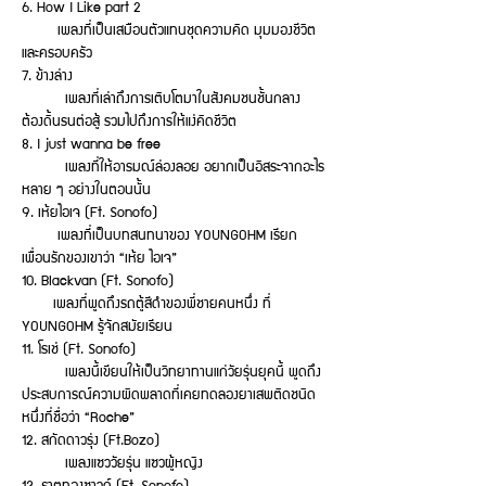
6. How I Like part 2
เพลงที่เป็นเสมือนตัวแทนชุดความคิด มุมมองชีวิต
และครอบครัว
7. ข้างล่าง
เพลงที่เล่าถึงการเติบโตมาในสังคมชนชั้นกลาง
ต้องดิ้นรนต่อสู้ รวมไปถึงการให้แง่คิดชีวิต
8. I just wanna be free
เพลงที่ให้อารมณ์ล่องลอย อยากเป็นอิสระจากอะไร
หลาย ๆ อย่างในตอนนั้น
9. เห้ยไอเจ (Ft. Sonofo)
เพลงที่เป็นบทสนทนาของ YOUNGOHM เรียก
เพื่อนรักของเขาว่า “เห้ย ไอเจ”
10. Blackvan (Ft. Sonofo)
เพลงที่พูดถึงรถตู้สีดำของพี่ชายคนหนึ่ง ที่
YOUNGOHM รู้จักสมัยเรียน
11. โรเช่ (Ft. Sonofo)
เพลงนี้เขียนให้เป็นวิทยาทานแก่วัยรุ่นยุคนี้ พูดถึง
ประสบการณ์ความผิดพลาดที่เคยทดลองยาเสพติดชนิด
หนึ่งที่ชื่อว่า “Roche”
12. สกัดดาวรุ่ง (Ft.Bozo)
เพลงแซววัยรุ่น แซวผู้หญิง
13. ธาตุทองซาวด์ (Ft. Sonofo)