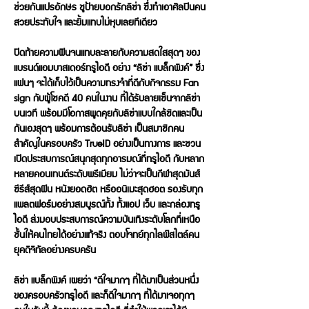
ช่วยกันแปรอักษร ชูป้ายบอกรักลิซ่า ซึ่งทำเอาศิลปินคน
สวยประทับใจ และยิ้มแทบไม่หุบเลยทีเดียว
ปิดท้ายความฟินจนแทบละลายกับความสดใสสุดๆ ของ
แบรนด์แอมบาสเดอร์ทรูไอดี อย่าง “ลิซ่า แบล็กพิงค์” ซึ่ง
แฟนๆ จะได้เก็บไว้เป็นความทรงจำที่ดีกับกิจกรรม Fan
sign กับผู้โชคดี 40 คนในงาน ที่ได้รับลายเซ็นจากลิซ่า
บนเวที พร้อมมีโอกาสพูดคุยกับลิซ่าแบบใกล้ชิดและเป็น
กันเองสุดๆ พร้อมการต้อนรับลิซ่า เป็นสมาชิกคน
สำคัญในครอบครัว TrueID อย่างเป็นทางการ และชวน
เปิดประสบการณ์สนุกสุดทุกอารมณ์ที่ทรูไอดี กับหลาก
หลายคอนเทนต์ระดับพรีเมียม ไม่ว่าจะเป็นกีฬาสุดมันส์
ซีรีส์สุดฟิน หนังยอดฮิต หรืออนิเมะสุดฮอต รองรับทุก
แพลตฟอร์มอย่างสมบูรณ์ทั้ง ทั้งแอป เว็บ และกล่องทรู
ไอดี ส่งมอบประสบการณ์ความบันเทิงระดับโลกที่เหนือ
ชั้นให้คนไทยได้อย่างแท้จริง ตอบโจทย์ทุกไลฟ์สไตล์คน
ยุคดิจิทัลอย่างครบครัน
ลิซ่า แบล็กพิงค์ เผยว่า “ดีใจมากๆ ที่ได้มาเป็นส่วนหนึ่ง
ของครอบครัวทรูไอดี และก็ดีใจมากๆ ที่ได้มาเจอทุกๆ