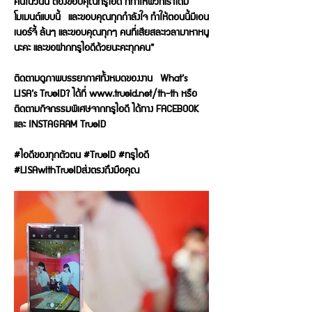
คนในวันนี้ ต้องขอบคุณทรูไอดี ที่ทำให้พวกเราได้มี
โมเมนต์แบบนี้ และขอบคุณทุกกำลังใจ ทำให้ตอนนี้มีเอน
เนอร์จี้ ล้นๆ และขอบคุณทุกๆ คนที่เสียสละเวลามาหาหนู
นะคะ และขอฝากทรูไอดีด้วยนะคะทุกคน”
ติดตามดูภาพบรรยากาศทั้งหมดของงาน What’s
LISA’s TrueID? ได้ที่
www.trueid.net/th-th
หรือ
ติดตามกิจกรรมพิเศษจากทรูไอดี ได้ทาง FACEBOOK
และ INSTAGRAM TrueID
#ไอดีของทุกตัวตน #TrueID #ทรูไอดี
#LISAwithTrueIDส่งตรงถึงมือคุณ