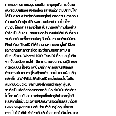
ทายแฟนๆ อย่างอบอุ่น รวมถึงการพูดคุยถึงการเป็นแบ
รนด์แอมบาสเดอร์ของทรูไอดี และพูดถึงความประทับใจที่
ได้เป็นครอบครัวเดียวกันกับทรูไอดี ตลอดจนมีการตอบ
คำถามกับดีเจนุ้ย พิธีกรของงานด้วยคำถามโดนใจจา
กชาวบลิ๊งค์และลิลลี่ชาวไทย ซึ่งลิซ่าตอบคำถามได้อย่าง
น่ารัก เป็นกันเอง พร้อมหยอดคำหวานให้ได้ฟินกันทั้งงาน
จนเรียกเสียงกรี๊ดจากแฟนๆ ดังสนั่น ตามมาด้วยมินิเกม
Find Your TrueID ที่ให้ลิซ่าตามหากล่องทรูไอดี รีโมท
และจอที่สามารถดูทรูไอดี และอีกเกมกับการตามหา
อักษรชื่องาน What’s LISA’s TrueID? ที่ซ่อนอยู่ในห้อง
จากนั้นต่อด้วยการให้ ลิซ่าวาดภาพบอกความรู้สึกของ
ตัวเองลงบนเสื้อยืด และนำมาทำกิจกรรมกับแฟนคลับ
ด้วยการเล่นเกมหาผู้โชคดีจากถ่ายภาพในงานพร้อมติด
แฮชแท็ก #WHATsLISAsTrueID และโพสต์ลงในโซเชีย
ลมีเดียของตัวเอง ซึ่งภาพของใครตรงใจที่สุด ลุ้นรับ
รางวัลเป็นเสื้อยืดที่ลิซ่าวาดเองกับมือ ซึ่งมีเพียงตัวเดียว
ในโลก พร้อมรับของรางวัลสุดเอ็กซ์คลูซีฟจากทรูไอดี
หลังจากนั้นถึงช่วงเวลาพิเศษกับการเซอร์ไพรส์ลิซ่าด้วย
Fan's project ที่แฟนคลับร่วมทำกับทรูไอดี เพื่อเผย
ความในใจถึงลิซ่า ว่าลิซ่าเติมเต็มใจของเราในด้านไหน และ