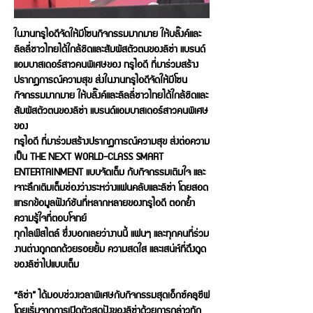
ในงานทรูไอดีจัดให้มีโซนกิจกรรมมากมาย ให้บลิ๊งค์และ
ลิลลี่ชาวไทยได้ใกล้ชิดและสัมผัสตัวตนของลิซ่า แบรนด์
แอมบาสเดอร์สาวคนพิเศษของ ทรูไอดี ที่มาร่วมสร้าง
ปรากฏการณ์ความสุข ส่งในงานทรูไอดีจัดให้มีโซน
กิจกรรมมากมาย ให้บลิ๊งค์และลิลลี่ชาวไทยได้ใกล้ชิดและ
สัมผัสตัวตนของลิซ่า แบรนด์แอมบาสเดอร์สาวคนพิเศษ
ของ
ทรูไอดี ที่มาร่วมสร้างปรากฏการณ์ความสุข ส่งต่อความ
เป็น THE NEXT WORLD-CLASS SMART
ENTERTAINMENT แบบจัดเต็ม กับกิจกรรมเติมใจ และ
เจาะลึกเติมเต็มช่องว่างระหว่างแฟนคลับและลิซ่า โดยสอด
แทรกข้อมูลฟังก์ชันที่หลากหลายของทรูไอดี ตอกย้ำ
ความรู้ใจที่ตอบโจทย์
ทุกไลฟ์สไตล์ ซึ่งบอกเลยว่างานนี้ แฟนๆ และทุกคนที่ร่วม
งานต่างถูกตกด้วยรอยยิ้ม ความสดใส และเสน่ห์ที่ดึงดูด
ของลิซ่าไปแบบเต็ม
“ลิซ่า” ได้มอบช่วงเวลาพิเศษกับกิจกรรมสุดเอ็กซ์คลูซีฟ
โดยเริ่มจากการเปิดตัวสุดปังของลิซ่าด้วยการกล่าวทัก