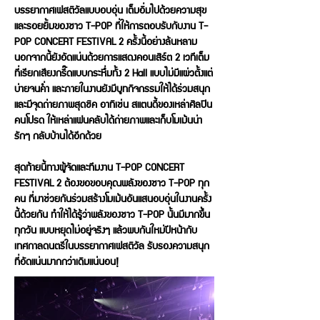
บรรยากาศเฟสติวัลแบบอบอุ่น เต็มอิ่มไปด้วยความสุข
และรอยยิ้มของชาว T-POP ที่ให้การตอบรับกับงาน T-
POP CONCERT FESTIVAL 2 ครั้งนี้อย่างล้นหลาม
นอกจากนี้ยังอัดแน่นด้วยการแสดงคอนเสิร์ต 2 เวทีเต็ม
ที่เรียกเสียงกรี๊ดแบบกระหึ่มทั้ง 2 Hall แบบไม่มีแผ่วตั้งแต่
บ่ายจนค่ำ และภายในงานยังมีบูทกิจกรรมให้ได้ร่วมสนุก
และมีจุดถ่ายภาพสุดชิค อาทิเช่น สแตนดี้ของเหล่าศิลปิน
คนโปรด ให้เหล่าแฟนคลับได้ถ่ายภาพและเก็บโมเม้นน่า
รักๆ กลับบ้านได้อีกด้วย
สุดท้ายนี้ทางผู้จัดและทีมงาน T-POP CONCERT
FESTIVAL 2 ต้องขอขอบคุณพลังของชาว T-POP ทุก
คน ที่มาช่วยกันร่วมสร้างโมเม้นอันแสนอบอุ่นในงานครั้ง
นี้ด้วยกัน ทำให้ได้รู้ว่าพลังของชาว T-POP นั้นมีมากขึ้น
ทุกวัน แบบหยุดไม่อยู่จริงๆ แล้วพบกันใหม่ปีหน้ากับ
เทศกาลดนตรีในบรรยากาศเฟสติวัล รับรองความสนุก
ที่อัดแน่นมากกว่าเดิมแน่นอน!