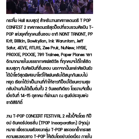
กระหึ่ม Hall แบบสุด! สำหรับงานเทศกาลดนตรี T POP
CONFEST 2 เทศกาลดนตรีสุดป็อปที่รวบรวมศิลปิน T-
POP แห่งยุคที่ทุกคนชื่นชอบ อาทิ NONT TANONT, PP
Krit, Billkin, Bowkylion, Ink Waruntorn, Jeff
Satur, 4EVE, ATLAS, Zee Pruk, NuNew, HYBE,
PROXIE, PiXXiE, 789 Trainee, Paper Planes ฯลฯ
อีกมากมายในบรรยากาศเฟสติวัล ที่ทุกคนจะได้ใกล้ชิด
แบบสุดๆ กับศิลปินที่ชื่นชอบ นอกจากนั้นเหล่าศิลปินยัง
ได้นำโชว์สุดพิเศษมาโชว์ให้แฟนคลับได้สนุกกันแบบไม่
หยุด เรียกได้ว่าเป็นงานที่ทำให้ชาวทีป็อปได้ขนความสุข
กลับบ้านกันได้เต็มอิ่มทั้ง 2 วันเลยทีเดียว โดยงานจัดขึ้น
เมื่อวันที่ 14-15 ตุลาคม ที่ผ่านมา ณ ศูนย์ประชุมแห่ง
ชาติสิริกิติ์
งาน T-POP CONCERT FESTIVAL 2 ครั้งนี้จัดโดย ทีป๊
อป อินคอร์ปอเรชั่น (TPOP Incorporation) มีจุดมุ่ง
หมาย เพื่อรวมพลังของกลุ่ม T-POP และตอกย้ำกระแส
ความแรงของชาว T-POP ให้เติบโตอย่างต่อเนื่อง ภายใน