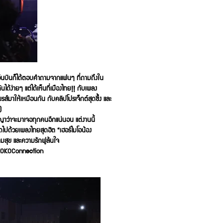
ี้อึนบินก็ได้ตอบคำถามจากแฟนๆ ที่ถามถึงใน
้ง่ายๆ แต่ได้เห็นที่เมืองไทย!! กับเพลง
ส์มาให้เหมือนกัน กับคลิปโปรเจ็กต์สุดซึ้ง และ
ๆ)
ญญาว่าจะมาเจอทุกคนอีกแน่นอน แต่งานนี้
ดไปด้วยเพลงไทยสุดฮิต “เฮอร์ไมโอน้อง
ความสุข และความรักฟูล้นใจ
m @KOKOConnection