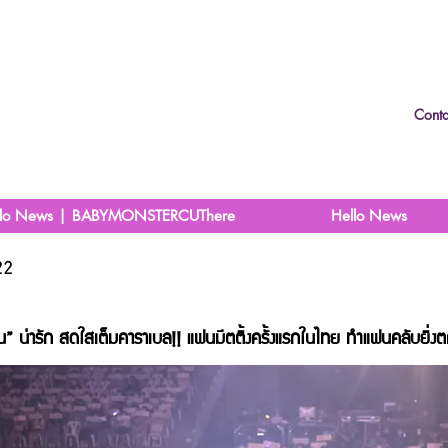
Conta
llo News | BABYMONSTERCUThere
Hello News
22
ิน” น่ารัก สดใสเต็มคาราเบล!! แฟนมีตติ้งครั้งแรกในไทย ทำแฟนคลับยิ่