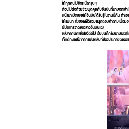
ให้ทุกคนไปอีกหนึ่งกรุบ!!
ก่อนไปต่อด้วยช่วงพูดคุยกับอึนบินที่มาบอกเล่าเร
หนึ่งมาเปิดเผยให้อึนบินได้รับรู้ในงานนี้กัน ทำ
ให้แฟนๆ ทั้งฮอลล์ได้ร่วมสนุกตอบคำถามเพื่อมอบ
ฝีมือการวาดของสาวอึนบินเอง
หลังจากพักเพื่อโชว์ต่อไป อึนบินก็กลับมาบน
เจ็กต์ทะเลสีฟ้าจากแฟนคลับที่ส่องประกายตลอดท