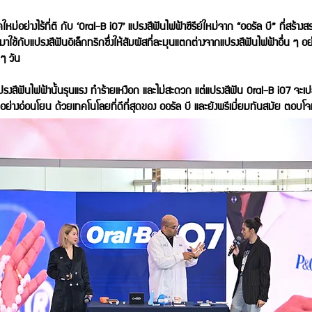
หม่อย่างไร้ที่ติ กับ ‘Oral-B iO7’ แปรงสีฟันไฟฟ้าซีรีย์ใหม่จาก “ออรัล บี” ที่สร้าง
มาใช้กับแปรงสีฟันอิเล็กทริกซึ่งให้สัมผัสที่ละมุนแตกต่างจากแปรงสีฟันไฟฟ้าอื่น ๆ
ๆ วัน
่าแปรงสีฟันไฟฟ้านั้นรุนแรง ทำร้ายเหงือก และไม่สะดวก แต่แปรงสีฟัน Oral-B iO7 จะ
ย่างอ่อนโยน ด้วยเทคโนโลยที่ดีที่สุดของ ออรัล บี และยังพรีเมี่ยมทันสมัย ตอบโจท