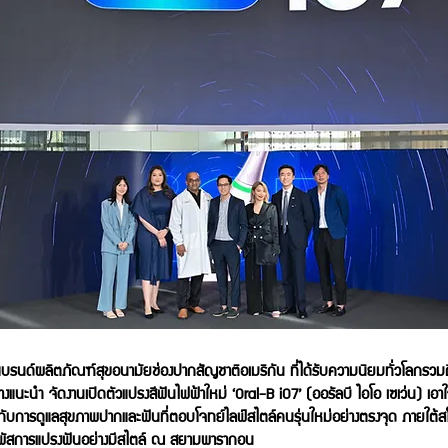
บรนด์ผลิตภัณฑ์สุขอนามัยช่องปากสัญชาติอเมริกัน ที่ได้รับความนิยมทั่วโลกรวม
กต่างแนะนำ จัดงานเปิดตัวแปรงสีฟันไฟฟ้าใหม่ ‘Oral-B iO7’ (ออรัลบี ไอโอ เซเว่น
เข้ากับการดูแลสุขภาพปากและฟันที่ตอบโจทย์ไลฟ์สไตล์คนรุ่นใหม่อย่างตรงจุด ภา
มผัสการแปรงฟันอย่างมีสไตล์ ณ สยามพารากอน