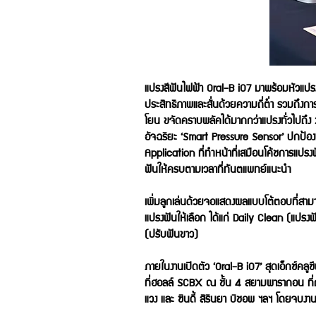
แปรงสีฟันไฟฟ้า Oral-B iO7 มาพร้อมหัวแปรง
ประสิทธิภาพและสั่นด้วยความถี่ต่ำ รวมถึง
โยน ขจัดคราบพลัคได้มากกว่าแปรงทั่วไปถึง 2 
อัจฉริยะ ‘Smart Pressure Sensor’ ปกป้อง
Application ที่ทำหน้าที่เสมือนโค้ชการแปรง
ฟันให้ครบตามเวลาที่ทันตแพทย์แนะนำ
เพิ่มลูกเล่นด้วยจอแสดงผลแบบโต้ตอบที่สาม
แปรงฟันให้เลือก ได้แก่ Daily Clean (แปร
(ปรับฟันขาว)
ภายในงานเปิดตัว ‘Oral-B iO7’ สุดเอ็กซ์คลู
ที่ฮอลล์ SCBX ณ ชั้น 4 สยามพารากอน ที่ถ
แวง และ ซินดี้ สิรินยา บิชอพ ฯลฯ โดยจบงานทุ