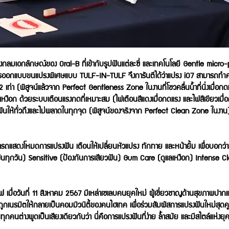
กลมเอกลักษณ์ของ Oral-B ที่เข้ากับรูปฟันแต่ละซี่ และเทคโนโลยี Gentle micro-pu
การออกแบบขนแปรงพิเศษแบบ TULF-IN-TULF จึงการันตีได้ว่าแปรง iO7 สามารถทำคว
เท่า (พิสูจน์แล้วจาก Perfect Gentleness Zone ในงานที่โชวคลื่นน้ำที่นิ่งเมื่อกด
เหงือก ด้วยระบบเตือนแรงกดที่เหมาะสม (ไฟเตือนสีแดงเมื่อกดแรง และไฟสีเขียวเม
ฟันให้ทั่วถึงและไม่พลาดในทุกจุด (พิสูจน์ของจริงจาก Perfect Clean Zone ในงาน) 
ารถแสดงโหมดการแปรงฟัน เตือนให้เปลี่ยนหัวแปรง ทักทาย และหน้ายิ้ม เพื่อบอกว่
งฟันทุกวัน) Sensitive (ป้องกันการเสียวฟัน) Gum Care (ดูแลเหงือก) Intense
ซีฟ เมื่อวันที่ 11 สิงหาคม 2567 มีเหล่าเซเลบคนยุคใหม่ ผู้เชี่ยวชาญด้านสุขภาพ
ูกเนรมิตให้กลายเป็นคอมมิวนิตี้ของคนไฮเทค เพื่อร่วมสัมผัสการแปรงฟันใหม่สุดค
กคนต่างพูดเป็นเสียงเดียวกันว่า นี่คือการแปรงฟันที่ง่าย ล้ำสมัย และมีสไตล์แห่งยุค