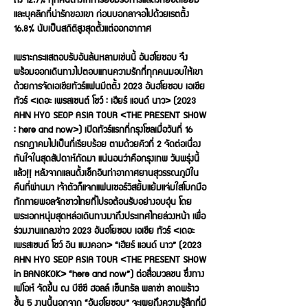
และบุคลิกที่น่ารักของเขา ก่อนบอกลาจอไปด้วยเรตติ้ง
16.8% นับเป็นสถิติสูงสุดตั้งแต่ออกอากาศ
เพราะกระแสตอบรับอันล้นหลามเช่นนี้ อันฮโยซอบ จึง
พร้อมออกเดินทางไปตอบแทนความรักที่ทุกคนมอบให้เขา
ด้วยการจัดเอเชียทัวร์แฟนมีตติ้ง 2023 อันฮโยซอบ เอเชีย
ทัวร์ <เดอะ เพรสเซนต์ โชว์ : เฮียร์ แอนด์ นาว> (2023
AHN HYO SEOP ASIA TOUR <THE PRESENT SHOW
: here and now>) เปิดทัวร์แรกที่กรุงโซลเมื่อวันที่ 16
กรกฎาคมไปเป็นที่เรียบร้อย ตามด้วยคิวที่ 2 จัดต่อเนื่อง
ทันใจในสุดสัปดาห์ถัดมา แน่นอนว่าคือกรุงเทพ วันพรุ่งนี้
แล้ว!! หลังจากแลนดิ้งเช็กอินท่าอากาศยานสุวรรณภูมิใน
คืนที่ผ่านมา เจ้าตัวก็แจกแฟนเซอร์วิสยิ้มแย้มแจ่มใสโบกมือ
ทักทายพอลจักชาวไทยที่ไปรอต้อนรับอย่างอบอุ่น โดย
พระเอกหนุ่มสุดหล่อเดินทางมาถึงประเทศไทยล่วงหน้า เพื่อ
ร่วมงานแถลงข่าว 2023 อันฮโยซอบ เอเชีย ทัวร์ <เดอะ
เพรสเซนต์ โชว์ อิน แบงคอก> “เฮียร์ แอนด์ นาว” (2023
AHN HYO SEOP ASIA TOUR <THE PRESENT SHOW
in BANGKOK> “here and now”) ต่อสื่อมวลชน ซึ่งทาง
เฟโอห์ จัดขึ้น ณ บีซีซี ฮอลล์ เซ็นทรัล พลาซ่า ลาดพร้าว
ชั้น 5 งานนี้นอกจาก “อันฮโยซอบ” จะเผยถึงความรู้สึกที่มี