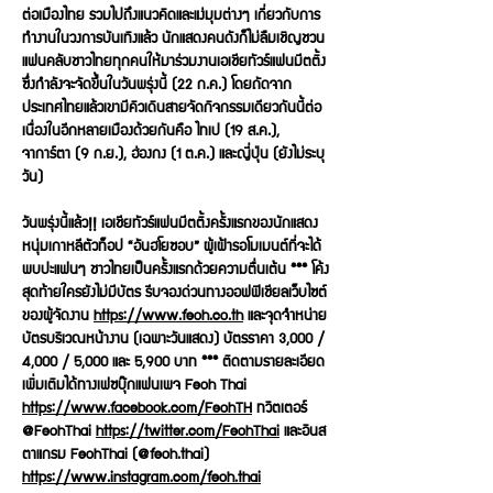
ต่อเมืองไทย รวมไปถึงแนวคิดและแง่มุมต่างๆ เกี่ยวกับการ
ทำงานในวงการบันเทิงแล้ว นักแสดงคนดังก็ไม่ลืมเชิญชวน
แฟนคลับชาวไทยทุกคนให้มาร่วมงานเอเชียทัวร์แฟนมีตติ้ง
ซึ่งกำลังจะจัดขึ้นในวันพรุ่งนี้ (22 ก.ค.) โดยถัดจาก
ประเทศไทยแล้วเขามีคิวเดินสายจัดกิจกรรมเดียวกันนี้ต่อ
เนื่องในอีกหลายเมืองด้วยกันคือ ไทเป (19 ส.ค.),
จาการ์ตา (9 ก.ย.), ฮ่องกง (1 ต.ค.) และญี่ปุ่น (ยังไม่ระบุ
วัน)
วันพรุ่งนี้แล้ว!! เอเชียทัวร์แฟนมีตติ้งครั้งแรกของนักแสดง
หนุ่มเกาหลีตัวท็อป “อันฮโยซอบ” ผู้เฝ้ารอโมเมนต์ที่จะได้
พบปะแฟนๆ ชาวไทยเป็นครั้งแรกด้วยความตื่นเต้น *** โค้ง
สุดท้ายใครยังไม่มีบัตร รีบจองด่วนทางออฟฟิเชียลเว็บไซต์
ของผู้จัดงาน
https://www.feoh.co.th
และจุดจำหน่าย
บัตรบริเวณหน้างาน (เฉพาะวันแสดง) บัตรราคา 3,000 /
4,000 / 5,000 และ 5,900 บาท *** ติดตามรายละเอียด
เพิ่มเติมได้ทางเฟซบุ๊กแฟนเพจ Feoh Thai
https://www.facebook.com/FeohTH
ทวิตเตอร์
@FeohThai
https://twitter.com/FeohThai
และอินส
ตาแกรม FeohThai (@feoh.thai)
https://www.instagram.com/feoh.thai