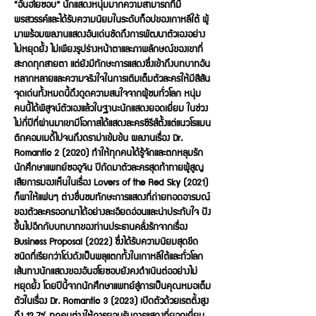
“อันฮโยซอบ” นักแสดงหนุ่มมากความสามารถที่มี
พรสวรรค์และได้รับความนิยมในระดับท็อปของเกาหลีใต้ ผู้
มาพร้อมผลงานแสดงอันเด่นชัดถึงการพัฒนาตัวเองอย่าง
ไม่หยุดยั้ง ไม่เพียงรูปร่างหน้าตาและภาพลักษณ์ของเขาที่
สะกดทุกสายตา แต่ยังมีทักษะการแสดงซึ่งเข้าถึงบทบาทอัน
หลากหลายและความจริงใจในการเติมเต็มตัวละครให้มีสีสัน
จุดเด่นทั้งหมดนี้ดึงดูดความสนใจจากผู้ชมทั่วโลก หนุ่ม
คนนี้ได้พิสูจน์ตัวเองแล้วในฐานะนักแสดงยอดเยี่ยม ในช่วง
ไม่กี่ปีที่ผ่านมาเขามีโอกาสได้แสดงละครซีรีส์ตั้งแต่แนวโรแมน
ติกคอมเมดี้ไปจนถึงดราม่าเข้มข้น ผลงานเรื่อง Dr.
Romantic 2 (2020) ทำให้ทุกคนได้รู้จักและตกหลุมรัก
นักศึกษาแพทย์ซออูจิน ปีถัดมาตัวละครสุดท้าทายผู้สูญ
เสียการมองเห็นในเรื่อง Lovers of the Red Sky (2021)
ก็พาให้แฟนๆ ต่างชื่นชมทักษะการแสดงที่ถ่ายทอดอารมณ์
ของตัวละครออกมาได้อย่างละเอียดอ่อนและน่าประทับใจ ปัง
ขึ้นไปอีกกับบทบาทของท่านประธานคลั่งรักจากเรื่อง
Business Proposal (2022) ซึ่งได้รับความนิยมสุดขีด
ชนิดที่เรียกว่าโด่งดังเป็นพลุแตกทั้งในเกาหลีใต้และทั่วโลก
เส้นทางนักแสดงของอันฮโยซอบยังคงดำเนินต่ออย่างไม่
หยุดยั้ง โดยปีนี้จากนักศึกษาแพทย์สู่การเป็นคุณหมอเต็ม
ตัวในเรื่อง Dr. Romantic 3 (2023) เปิดตัวด้วยเรตติ้งสูง
ถึง 12.7% ทุกคนต่างให้การยอมรับการแสดงที่ยอดเยี่ยม