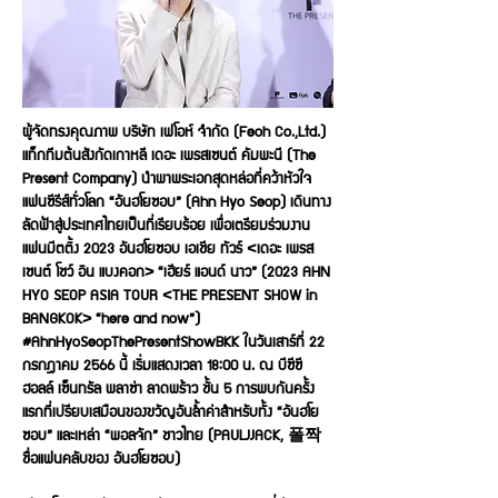
ผู้จัดทรงคุณภาพ บริษัท เฟโอห์ จำกัด (Feoh Co.,Ltd.)
แท็กทีมต้นสังกัดเกาหลี เดอะ เพรสเซนต์ คัมพะนี (The
Present Company) นำพาพระเอกสุดหล่อที่คว้าหัวใจ
แฟนซีรีส์ทั่วโลก “อันฮโยซอบ” (Ahn Hyo Seop) เดินทาง
ลัดฟ้าสู่ประเทศไทยเป็นที่เรียบร้อย เพื่อเตรียมร่วมงาน
แฟนมีตติ้ง 2023 อันฮโยซอบ เอเชีย ทัวร์ <เดอะ เพรส
เซนต์ โชว์ อิน แบงคอก> “เฮียร์ แอนด์ นาว” (2023 AHN
HYO SEOP ASIA TOUR <THE PRESENT SHOW in
BANGKOK> “here and now”)
#AhnHyoSeopThePresentShowBKK ในวันเสาร์ที่ 22
กรกฎาคม 2566 นี้ เริ่มแสดงเวลา 18:00 น. ณ บีซีซี
ฮอลล์ เซ็นทรัล พลาซ่า ลาดพร้าว ชั้น 5 การพบกันครั้ง
แรกที่เปรียบเสมือนของขวัญอันล้ำค่าสำหรับทั้ง “อันฮโย
ซอบ” และเหล่า “พอลจัก” ชาวไทย (PAULJJACK, 폴짝
ชื่อแฟนคลับของ อันฮโยซอบ)