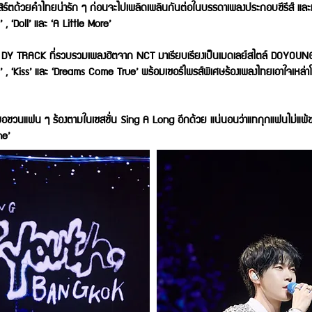
ิร์ตด้วยคำไทยน่ารัก ๆ ก่อนจะไปเพลิดเพลินกันต่อในบรรดาเพลงประกอบซีรีส์ และเพ
 ‘Doll’ และ ‘A Little More’
ท DY TRACK ที่รวบรวมเพลงฮิตจาก NCT มาเรียบเรียงเป็นเมดเลย์สไตล์ DOYOUNG 
s’ , ‘Kiss’ และ ‘Dreams Come True’ พร้อมเซอร์ไพรส์พิเศษร้องเพลงไทยเอาใจเหล่าโ
อชวนแฟน ๆ ร้องตามในเซสชั่น Sing A Long อีกด้วย แน่นอนว่าแทกุกแฟนไม่แพ้ชาติ
ne’