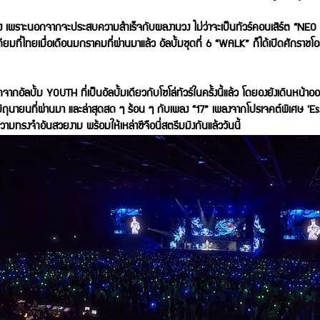
ิง เพราะนอกจากจะประสบความสำเร็จกับผลงานวง ไม่ว่าจะเป็นทัวร์คอนเสิร์ต “NEO 
ียมที่ไทยเมื่อเดือนมกราคมที่ผ่านมาแล้ว อัลบั้มชุดที่ 6 “WALK” ก็ได้เปิดศักราชโ
ัลบั้ม YOUTH ที่เป็นอัลบั้มเดียวกับโซโล่ทัวร์ในครั้งนี้แล้ว โดยองยังเดินหน้าออก
ือนมิถุนายนที่ผ่านมา และล่าสุดสด ๆ ร้อน ๆ กับเพลง “17” เพลงจากโปรเจคต์พิเศษ ‘Ess
ความทรงจำอันสวยงาม พร้อมให้เหล่าซีจือนี่สตรีมมิงกันแล้ววันนี้