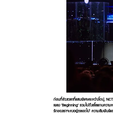
ก่อนที่ช่วงเวลาที่แสนพิเศษระหว่างโดปุ, N
เพลง ‘Beginning’ รวมไปถึงสโลแกนความหมา
รักของเราจะคงอยู่ตลอดไป' ความสัมพันธ์แส