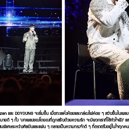
CTzen และ DOYOUNG จะเริ่มขึ้น เมื่อทะเลหิ่งห้อยและกล่องไฟค่อย ๆ สว่างขึ้นในเพล
ยดี ๆ ทั้ง 'บทเพลงของโดยองที่ถูกสร้างด้วยความรัก จะมีพวกเราที่ใช้หัวใจฟัง'
นพิเศษระหว่างศิลปินและแฟน ๆ กลายเป็นความทรงจำดี ๆ ที่ตราตรึงอยู่ในใจทุกคนเ