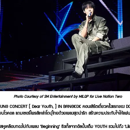
Photo Courtesy of SM Entertainment by MILQP for Live Nation Tero
NG CONCERT [ Dear Youth, ] IN BANGKOK คอนเสิร์ตเดี่ยวครั้งแรกของ DOYOU
เมนโวคอล แถมเซอร์ไพรส์เหล่าโดปุไทยด้วยเพลงสุดน่ารัก สร้างความประทับใจให้แฟ
สหูเคลือบทองไปกับเพลง ‘Beginning’ ซิงเกิ้ลจากอัลบั้มเต็ม YOUTH รวมไปถึง ‘Lik