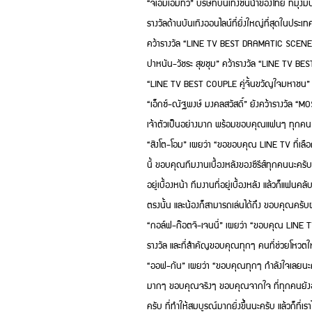
“จีเอ็มเอ็มทีวี” บริษัทบันเทิงชั้นนำของไทย ที
รางวัลด้านบันเทิงออนไลน์ที่ยิ่งใหญ่ที่สุดใน
คว้ารางวัล “LINE TV BEST DRAMATIC SCENE ฉาก
ปาหนัน-วัชระ สุขชุม” คว้ารางวัล “LINE TV B
“LINE TV BEST COUPLE คู่จิ้นขวัญใจมหาชน” จาก
“เอ็กซ์-ณัฐพงษ์ มงคลสวัสดิ์” ยังคว้ารางวัล
เจ้าตัวเป็นอย่างมาก พร้อมขอบคุณแฟนๆ ทุก
“สิงโต-โอม” เผยว่า “ขอขอบคุณ LINE TV ที่เลือกซี
นี้ ขอบคุณทีมงานเบื้องหลังของซีรีส์ทุกคนนะครับ 
อยู่เบื้องหน้า ทีมงานที่อยู่เบื้องหลัง แล้วก็แฟ
ตรงนั้น และน้องก็สามารถเล่นได้ถึง ขอบคุณครั
“กอล์ฟ-ก๊อตจิ-เจนนี่” เผยว่า “ขอบคุณ LINE 
รางวัล และที่สำคัญขอบคุณทุกๆ คนที่ช่วยโหวตใ
“ออฟ-กัน” เผยว่า “ขอบคุณทุกๆ กำลังใจเลยนะครับ 
มากๆ ขอบคุณจริงๆ ขอบคุณจากใจ ที่ทุกคนยังอยู่ก
ครับ ที่ทำให้สมบูรณ์มากยิ่งขึ้นนะครับ แล้วก็ที่เ