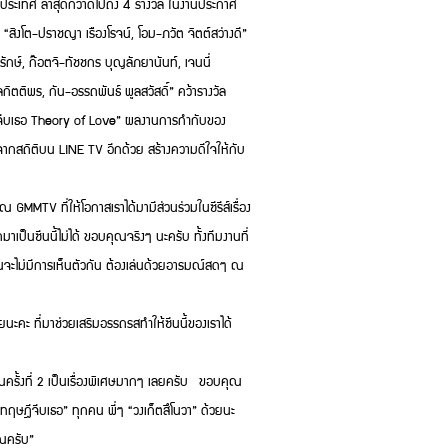
ั่วประเทศ ล่าสุดกวาดไปถึง 4 รางวัล ในงานประกาศ
ิงโต-ปราชญา เรืองโรจน์, โอม-ภวัต จิตต์สว่างดี”
ษ์, ก๊อตจิ-ทัชชกร บุญลัภยานันท์, เจนนี่
ิพร, กัน-อรรถพันธ์ พูลสวัสดิ์” คว้ารางวัล
ฤษฎีจีบเธอ Theory of Love” ผลงานการกำกับของ
ากสถิติบน LINE TV อีกด้วย สร้างความดีใจให้กับ
ณ GMMTV ที่ให้โอกาสเราได้มามีส่วนร่วมในซีรีส์เรื่อง
มาเป็นซีนนี้ไม่ได้ ขอบคุณจริงๆ นะครับ ทั้งทีมงานที่
สกรีนจะไม่มีการเห็นตัวกัน ต้องเล่นด้วยอารมณ์สดๆ ณ
ะ ที่มาช่วยเสริมอรรถรสทำให้ซีนนี้ของเราได้
ป็นครั้งที่ 2 เป็นเรื่องพิเศษมากๆ เลยครับ ขอบคุณ
ทฤษฎีจีบเธอ” ทุกคน พี่ๆ “วงเก็ตสึโนวา” ด้วยนะ
ุณครับ”