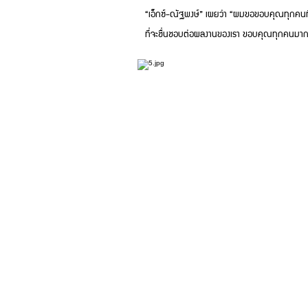
“เอ็กซ์-ณัฐพงษ์” เผยว่า “ผมขอขอบคุณทุกคนที่ทำใ
ที่จะชื่นชอบต่อผลงานของเรา ขอบคุณทุกคนมากๆ นะ