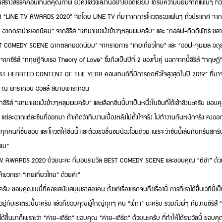
่มุ่งมั่นสร้างสรรค์คอนเทนต์คุณภาพ ยังคงโชว์ผลงานอย่างยอดเยี่ยม ได้รับความนิยมจากแฟนๆ ท
ประเทศ “LINE TV AWARDS 2020” จัดโดย LINE TV ที่มาจากการโหวตของแฟนๆ ทั่วประเทศ จาก “ส
ดราม่ายอดนิยม” จากซีรีส์ “เขามาเชงเม้งข้างๆหลุมผมครับ” และ “กอล์ฟ-กิตติพัทธ์ ชลารัก
EST COMEDY SCENE ฉากตลกยอดนิยม” จากรายการ “เทยเที่ยวไทย” และ “ออฟ-จุมพล อดุลกิตต
ซีรีส์ “ทฤษฎีจีบเธอ Theory of Love” ซึ่งถือเป็นปีที่ 2 ของทั้งคู่ นอกจากนี้ซีรีส์ “ท
 “MOST HEARTED CONTENT OF THE YEAR คอนเทนต์ที่มีการกดหัวใจสูงสุดในปี 2019” ที่มาจ
คน ณ พารากอน ฮอลล์ สยามพารากอน
รีส์ “เขามาเชงเม้งข้างๆหลุมผมครับ” และเลือกซีนนี้มาเป็นหนึ่งในซีนที่ได้เข้าชิงนะครับ ขอบคุ
แต่ละฉากแต่ละซีนที่ออกมา ถ้าเกิดว่าทีมงานเบื้องหลังไม่ตั้งใจจริง ไม่ทำงานกันหนักจริง คงออก
นคลับทุกคนที่ชื่นชอบ และโหวตให้ซีนนี้ และต้องขอชื่นชมน้องโอมด้วย เพราะว่าซีนนี้เล่นกับกรีน
บผม”
TV AWARDS 2020 ด้วยนะคะ ที่มอบรางวัล BEST COMEDY SCENE และขอบคุณ “ติช่า” ด้วยนะค
ห้พวกเรา “เทยเที่ยวไทย” ด้วยค่ะ”
ขอบคุณเบบี๋ที่คอยสนับสนุนเราสองคน ตั้งแต่เรื่องแรกจนถึงเรื่องนี้ การที่เราได้ขึ้นเวทีนี้เ
ับเราตรงนี้นะครับ แล้วก็ขอบคุณผู้ใหญ่ทุกๆ คน “พี่ถา” นะครับ รวมถึงพี่ๆ ทีมงานซีรีส์ “
ราได้ขึ้นมาก็เพราะว่า “ค่าย-เติร์ด” ขอบคุณ “ค่าย-เติร์ด” ด้วยนะครับ ที่ทำให้ได้รางวัลนี้ ขอบค